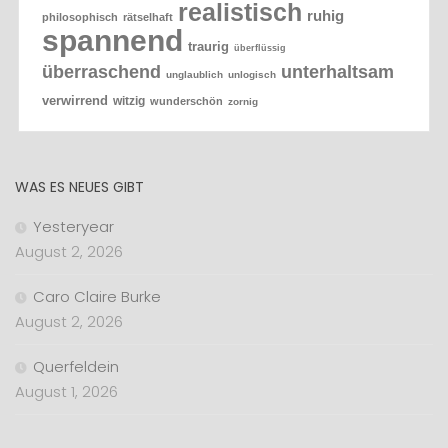
realistisch
ruhig
philosophisch
rätselhaft
spannend
traurig
überflüssig
überraschend
unterhaltsam
unglaublich
unlogisch
verwirrend
witzig
wunderschön
zornig
WAS ES NEUES GIBT
Yesteryear
August 2, 2026
Caro Claire Burke
August 2, 2026
Querfeldein
August 1, 2026