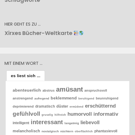
HIER GEHT ES ZU …
Xirxes Bücher-Weltkarte
MIT EINEM WORT …
es liest sich ...
amüsant
abenteuerlich
abstrus
anspruchsvoll
beklemmend
anstrengend
beunruhigend
aufregend
beruhigend
erschütternd
düster
dramatisch
deprimierend
ermüdend
gefühlvoll
humorvoll
informativ
gruselig
hilfreich
interessant
liebevoll
intelligent
langatmig
melancholisch
phantasievoll
nostalgisch
nüchtern
oberflächlich