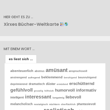
HIER GEHT ES ZU …
Xirxes Bücher-Weltkarte
MIT EINEM WORT …
es liest sich ...
amüsant
abenteuerlich
abstrus
anspruchsvoll
beklemmend
anstrengend
beunruhigend
aufregend
beruhigend
erschütternd
düster
dramatisch
deprimierend
ermüdend
gefühlvoll
humorvoll
informativ
gruselig
hilfreich
interessant
liebevoll
intelligent
langatmig
melancholisch
phantasievoll
nostalgisch
nüchtern
oberflächlich