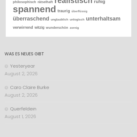
realistisch
ruhig
philosophisch
rätselhaft
spannend
traurig
überflüssig
überraschend
unterhaltsam
unglaublich
unlogisch
verwirrend
witzig
wunderschön
zornig
WAS ES NEUES GIBT
Yesteryear
August 2, 2026
Caro Claire Burke
August 2, 2026
Querfeldein
August 1, 2026