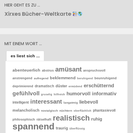
HIER GEHT ES ZU …
Xirxes Bücher-Weltkarte
MIT EINEM WORT …
es liest sich ...
amüsant
abenteuerlich
abstrus
anspruchsvoll
beklemmend
anstrengend
beunruhigend
aufregend
beruhigend
erschütternd
düster
dramatisch
deprimierend
ermüdend
gefühlvoll
humorvoll
informativ
gruselig
hilfreich
interessant
liebevoll
intelligent
langatmig
melancholisch
phantasievoll
nostalgisch
nüchtern
oberflächlich
realistisch
ruhig
philosophisch
rätselhaft
spannend
traurig
überflüssig