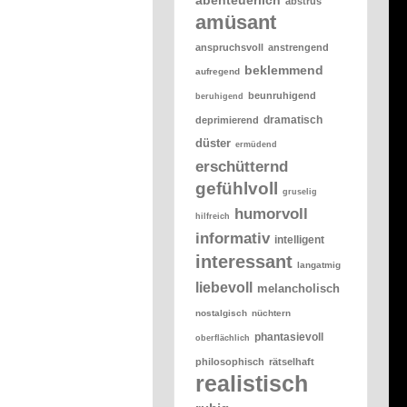
abstrus
amüsant
anspruchsvoll
anstrengend
beklemmend
aufregend
beunruhigend
beruhigend
dramatisch
deprimierend
düster
ermüdend
erschütternd
gefühlvoll
gruselig
humorvoll
hilfreich
informativ
intelligent
interessant
langatmig
liebevoll
melancholisch
nostalgisch
nüchtern
phantasievoll
oberflächlich
philosophisch
rätselhaft
realistisch