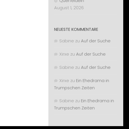
Querfeldein
August 1, 2026
NEUESTE KOMMENTARE
Sabine
zu
Auf der Suche
Xirxe
zu
Auf der Suche
Sabine
zu
Auf der Suche
Xirxe
zu
Ein Ehedrama in
Trumpschen Zeiten
Sabine
zu
Ein Ehedrama in
Trumpschen Zeiten