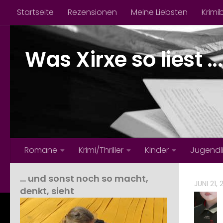
Startseite
Rezensionen
Meine Liebsten
Krimi
Zum Inhalt springen
Was Xirxe so liest ...
Romane
Krimi/Thriller
Kinder
Jugendl
… und sonst noch so macht,
JUNI 21,
denkt, sieht