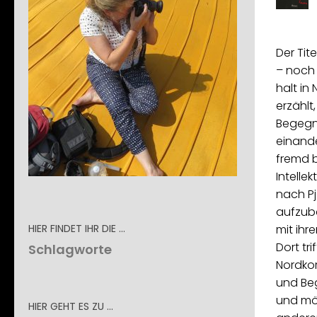
Der Tite
– noch 
halt in
erzählt,
Begegn
einande
fremd b
Intelle
nach Pj
aufzuba
HIER FINDET IHR DIE …
mit ihr
Dort tri
Schlagworte
Nordkor
und Begl
und mö
HIER GEHT ES ZU …