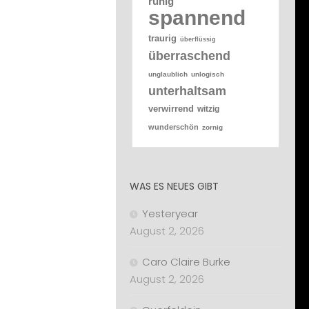
ruhig
spannend
traurig
überflüssig
überraschend
unglaublich
unlogisch
unterhaltsam
verwirrend
witzig
wunderschön
zornig
WAS ES NEUES GIBT
Yesteryear
August 2, 2026
Caro Claire Burke
August 2, 2026