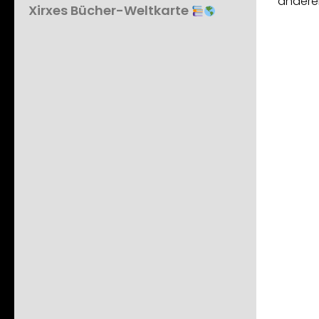
andere
Xirxes Bücher-Weltkarte