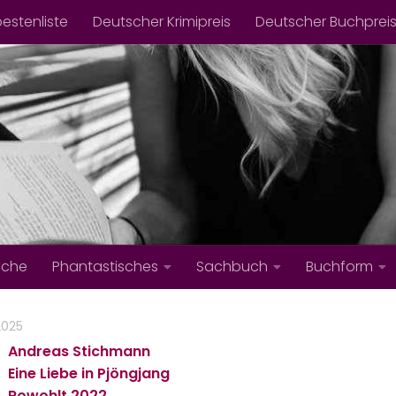
bestenliste
Deutscher Krimipreis
Deutscher Buchprei
iche
Phantastisches
Sachbuch
Buchform
 2025
Andreas Stichmann
Eine Liebe in Pjöngjang
Rowohlt
2022