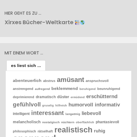
HIER GEHT ES ZU …
Xirxes Bücher-Weltkarte
MIT EINEM WORT …
es liest sich ...
amüsant
abenteuerlich
abstrus
anspruchsvoll
beklemmend
anstrengend
beunruhigend
aufregend
beruhigend
erschütternd
düster
dramatisch
deprimierend
ermüdend
gefühlvoll
humorvoll
informativ
gruselig
hilfreich
interessant
liebevoll
intelligent
langatmig
melancholisch
phantasievoll
nostalgisch
nüchtern
oberflächlich
realistisch
ruhig
philosophisch
rätselhaft