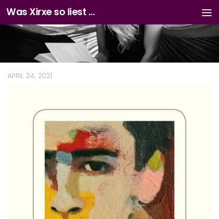
Was Xirxe so liest ...
Zum Inhalt springen
APRIL 24, 2021