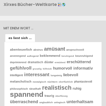
Xirxes Bücher-Weltkarte
MIT EINEM WORT …
es liest sich ...
amüsant
abenteuerlich
abstrus
anspruchsvoll
beklemmend
anstrengend
beunruhigend
aufregend
beruhigend
erschütternd
düster
dramatisch
deprimierend
ermüdend
gefühlvoll
humorvoll
informativ
gruselig
hilfreich
interessant
liebevoll
intelligent
langatmig
melancholisch
phantasievoll
nostalgisch
nüchtern
oberflächlich
realistisch
ruhig
philosophisch
rätselhaft
spannend
traurig
überflüssig
überraschend
unterhaltsam
unglaublich
unlogisch