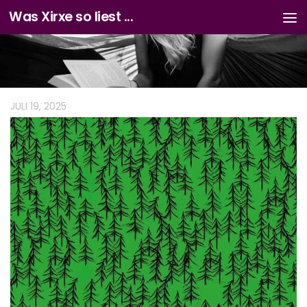
Was Xirxe so liest ...
Zum Inhalt springen
JULI 19, 2025