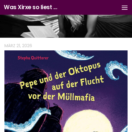
Was Xirxe so liest ...
Zum Inhalt springen
MÄRZ 21, 2026