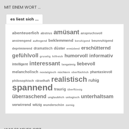
MIT EINEM WORT …
es liest sich ...
amüsant
abenteuerlich
abstrus
anspruchsvoll
beklemmend
anstrengend
beunruhigend
aufregend
beruhigend
erschütternd
düster
dramatisch
deprimierend
ermüdend
gefühlvoll
humorvoll
informativ
gruselig
hilfreich
interessant
liebevoll
intelligent
langatmig
melancholisch
phantasievoll
nostalgisch
nüchtern
oberflächlich
realistisch
ruhig
philosophisch
rätselhaft
spannend
traurig
überflüssig
überraschend
unterhaltsam
unglaublich
unlogisch
verwirrend
witzig
wunderschön
zornig