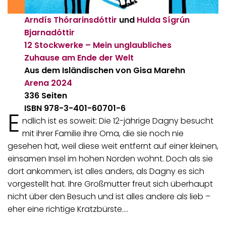
Arndís Thórarinsdóttir
und
Hulda Sígrún
Bjarnadóttir
12 Stockwerke – Mein unglaubliches
Zuhause am Ende der Welt
Aus dem Isländischen von Gisa Marehn
Arena
2024
336 Seiten
ISBN 978-3-401-60701-6
E
ndlich ist es soweit: Die 12-jährige Dagny besucht
mit ihrer Familie ihre Oma, die sie noch nie
gesehen hat, weil diese weit entfernt auf einer kleinen,
einsamen Insel im hohen Norden wohnt. Doch als sie
dort ankommen, ist alles anders, als Dagny es sich
vorgestellt hat. Ihre Großmutter freut sich überhaupt
nicht über den Besuch und ist alles andere als lieb –
eher eine richtige Kratzbürste.…