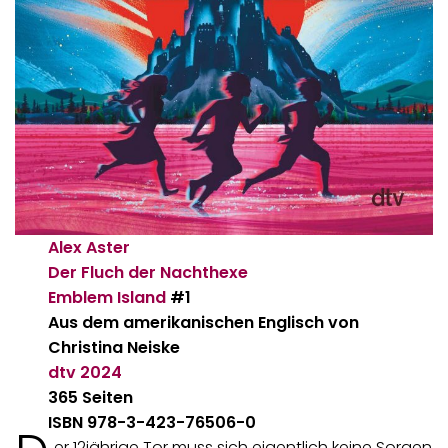
Alex Aster
Der Fluch der Nachthexe
Emblem Island
#1
Aus dem amerikanischen Englisch von
Christina Neiske
dtv
2024
365 Seiten
ISBN 978-3-423-76506-0
er 12jährige Tor muss sich eigentlich keine Sorgen