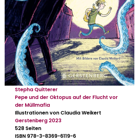
Stepha Quitterer
Pepe und der Oktopus auf der Flucht vor
der Müllmafia
Illustrationen von Claudia Weikert
Gerstenberg
2023
528 Seiten
ISBN 978-3-8369-6119-6