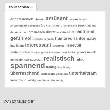
es liest sich ...
amüsant
abenteuerlich
abstrus
anspruchsvoll
beklemmend
anstrengend
beunruhigend
aufregend
beruhigend
erschütternd
düster
dramatisch
deprimierend
ermüdend
gefühlvoll
humorvoll
informativ
gruselig
hilfreich
interessant
liebevoll
intelligent
langatmig
melancholisch
phantasievoll
nostalgisch
nüchtern
oberflächlich
realistisch
ruhig
philosophisch
rätselhaft
spannend
traurig
überflüssig
überraschend
unterhaltsam
unglaublich
unlogisch
verwirrend
witzig
wunderschön
zornig
WAS ES NEUES GIBT