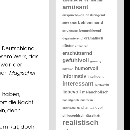
abstrus
amüsant
anspruchsvoll
anstrengend
beklemmend
aufregend
beunruhigend
beruhigend
dramatisch
deprimierend
düster
ermüdend
in Deutschland
erschütternd
diesem Werk, das
gefühlvoll
gruselig
 war, der
humorvoll
hilfreich
eich
Magischer
informativ
intelligent
interessant
langatmig
liebevoll
melancholisch
n haben,
nostalgisch
nüchtern
dort die Nacht
phantasievoll
oberflächlich
in, denn
philosophisch
rätselhaft
realistisch
 um Rat, doch