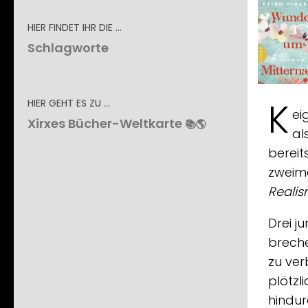
HIER FINDET IHR DIE …
Schlagworte
K
HIER GEHT ES ZU …
ei
Xirxes Bücher-Weltkarte
📚🌎
al
bereit
zweima
Reali
Drei 
breche
zu ver
plötzl
hindur