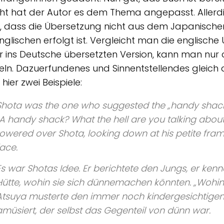
icht hat der Autor es dem Thema angepasst. Allerd
, dass die Übersetzung nicht aus dem Japanisch
glischen erfolgt ist. Vergleicht man die englisch
r ins Deutsche übersetzten Version, kann man nur
eln. Dazuerfundenes und Sinnentstellendes gleich 
 hier zwei Beispiele:
Shota was the one who suggested the „handy shack
„A handy shack? What the hell are you talking abou
towered over Shota, looking down at his petite fra
face.
Es war Shotas Idee. Er berichtete den Jungs, er kenn
Hütte, wohin sie sich dünnemachen könnten.
„Wohin
Atsuya musterte den immer noch kindergesichtigen
amüsiert, der selbst das Gegenteil von dünn war.