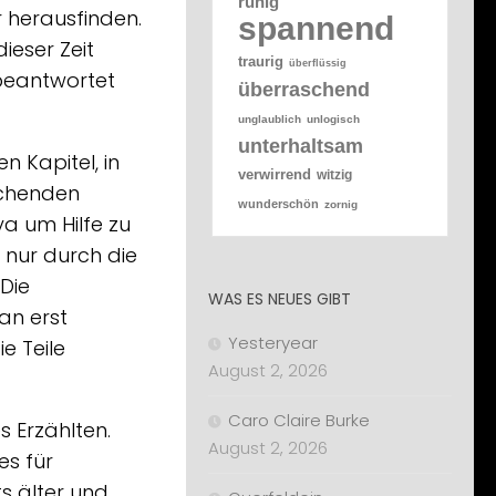
ruhig
er herausfinden.
spannend
ieser Zeit
traurig
überflüssig
 beantwortet
überraschend
unglaublich
unlogisch
unterhaltsam
 Kapitel, in
verwirrend
witzig
uchenden
wunderschön
zornig
a um Hilfe zu
t nur durch die
Die
WAS ES NEUES GIBT
an erst
Yesteryear
e Teile
August 2, 2026
Caro Claire Burke
s Erzählten.
August 2, 2026
es für
s älter und