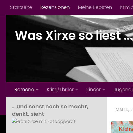
Startseite
Rezensionen
Meine Liebsten
Krimi
Zum Inhalt springen
Was Xirxe so liest ...
Romane
Krimi/Thriller
Kinder
Jugendl
… und sonst noch so macht,
MAI 14, 
denkt, sieht