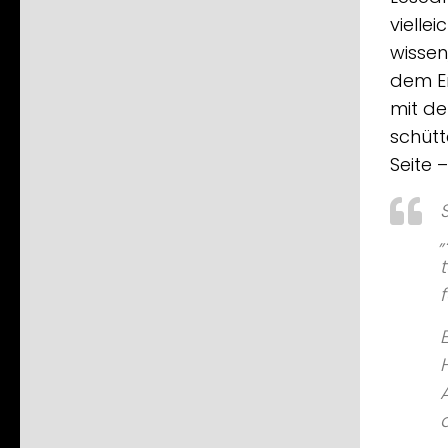
vielle
wissen
dem En
mit de
schütt
Seite –