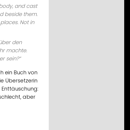
 body, and cast
d beside them.
 places. Not in
 über den
hr machte.
er sein?“
ch ein Buch von
ie Übersetzerin
e Enttäuschung:
schlecht, aber