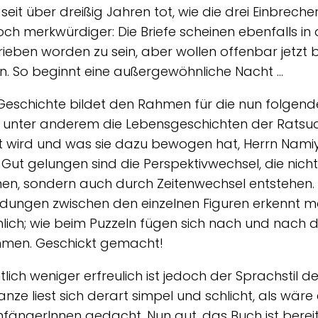
t seit über dreißig Jahren tot, wie die drei Einbrech
ch merkwürdiger: Die Briefe scheinen ebenfalls in d
ieben worden zu sein, aber wollen offenbar jetzt
. So beginnt eine außergewöhnliche Nacht …
Geschichte bildet den Rahmen für die nun folgenden
 unter anderem die Lebensgeschichten der Rats
t wird und was sie dazu bewogen hat, Herrn Namiy
. Gut gelungen sind die Perspektivwechsel, die nich
en, sondern auch durch Zeitenwechsel entstehen. 
dungen zwischen den einzelnen Figuren erkennt m
lich; wie beim Puzzeln fügen sich nach und nach di
men. Geschickt gemacht!
lich weniger erfreulich ist jedoch der Sprachstil de
nze liest sich derart simpel und schlicht, als wäre 
fängerInnen gedacht. Nun gut, das Buch ist bereit