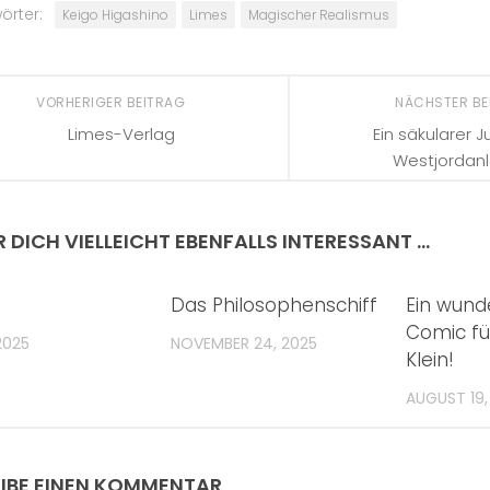
örter:
Keigo Higashino
Limes
Magischer Realismus
VORHERIGER BEITRAG
NÄCHSTER B
Limes-Verlag
Ein säkularer 
Westjordan
R DICH VIELLEICHT EBENFALLS INTERESSANT …
Das Philosophenschiff
Ein wund
Comic fü
 2025
NOVEMBER 24, 2025
Klein!
AUGUST 19,
IBE EINEN KOMMENTAR