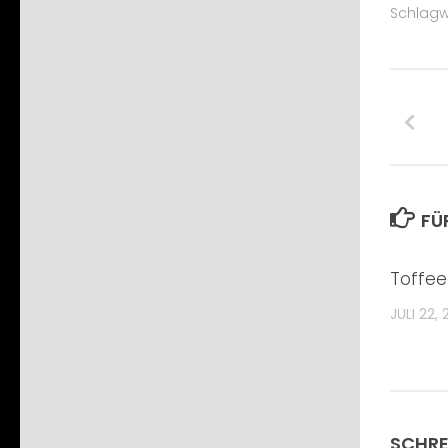
Schlagw
FÜ
Toffee
JULI 22,
SCHRE