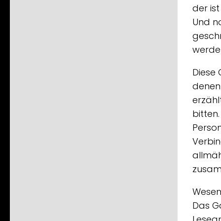
der is
Und no
geschr
werden
Diese 
denen
erzähl
bitten
Person
Verbin
allmäh
zusam
Wesent
Das Ga
Lesean