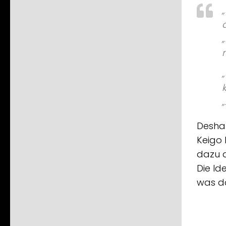
Deshal
Keigo 
dazu a
Die Id
was da