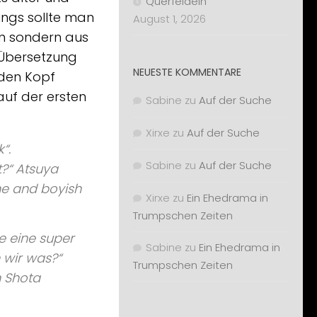
Querfeldein
ings sollte man
August 1, 2026
en sondern aus
e Übersetzung
NEUESTE KOMMENTARE
 den Kopf
auf der ersten
Sabine
zu
Auf der Suche
Xirxe
zu
Auf der Suche
“.
Sabine
zu
Auf der Suche
t?“ Atsuya
me and boyish
Xirxe
zu
Ein Ehedrama in
Trumpschen Zeiten
e eine super
Sabine
zu
Ein Ehedrama in
 wir was?“
Trumpschen Zeiten
 Shota