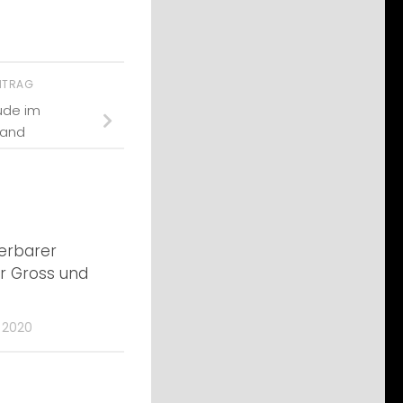
EITRAG
Jude im
land
erbarer
r Gross und
 2020