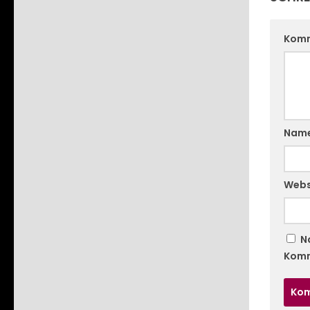
Kom
Nam
Webs
N
Komm