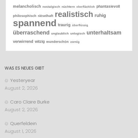
melancholisch
phantasievoll
nostalgisch
nüchtern
oberflächlich
realistisch
ruhig
philosophisch
rätselhaft
spannend
traurig
überflüssig
überraschend
unterhaltsam
unglaublich
unlogisch
verwirrend
witzig
wunderschön
zornig
WAS ES NEUES GIBT
Yesteryear
August 2, 2026
Caro Claire Burke
August 2, 2026
Querfeldein
August 1, 2026