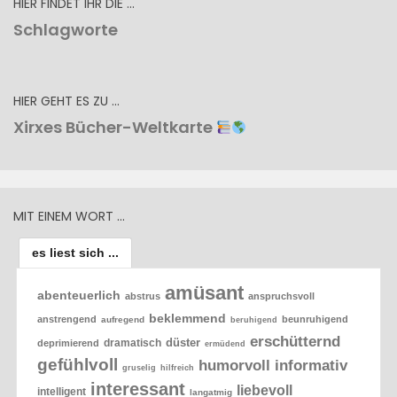
HIER FINDET IHR DIE …
Schlagworte
HIER GEHT ES ZU …
Xirxes Bücher-Weltkarte
MIT EINEM WORT …
es liest sich ...
amüsant
abenteuerlich
abstrus
anspruchsvoll
beklemmend
anstrengend
beunruhigend
aufregend
beruhigend
erschütternd
düster
dramatisch
deprimierend
ermüdend
gefühlvoll
humorvoll
informativ
gruselig
hilfreich
interessant
liebevoll
intelligent
langatmig