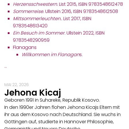
Herzensschwestern.
List 2015, ISBN 9783548612478
Sommerreise.
Ullstein 2016, ISBN 9783548612508
Mittsommerleuchten.
. List 2017, ISBN
9783548613420
Ein Besuch im Sommer.
Ullstein 2022, ISBN ‎
9783548290959
Flanagans
Willkommen im Flanagan
s.
…
MAI 22, 2026
Jehona Kicaj
Geboren 1991 in Suharekë, Republik Kosovo.
In den 1990er Jahren flohen Jehona Kicajs Eltern mit
ihr aus dem Kosovo nach Deutschland. Sie wuchs in
Göttingen auf, studierte in Hannover Philosophie,
Germanistik und Neuere Deutsche