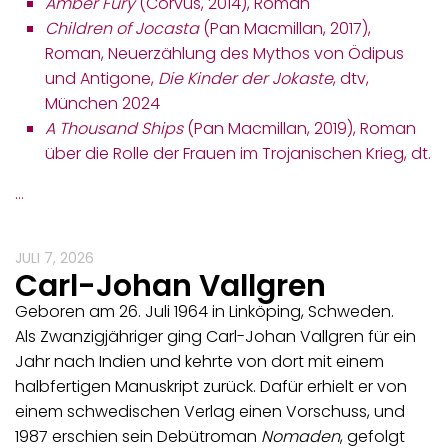
Amber Fury
(Corvus, 2014), Roman
Children of Jocasta
(Pan Macmillan, 2017),
Roman, Neuerzählung des Mythos von Ödipus
und Antigone,
Die Kinder der Jokaste
, dtv,
München 2024
A Thousand Ships
(Pan Macmillan, 2019), Roman
über die Rolle der Frauen im Trojanischen Krieg, dt.
…
JULI 7, 2026
Carl-Johan Vallgren
Geboren am 26. Juli 1964 in Linköping, Schweden.
Als Zwanzigjähriger ging Carl-Johan Vallgren für ein
Jahr nach Indien und kehrte von dort mit einem
halbfertigen Manuskript zurück. Dafür erhielt er von
einem schwedischen Verlag einen Vorschuss, und
1987 erschien sein Debütroman
Nomaden
, gefolgt