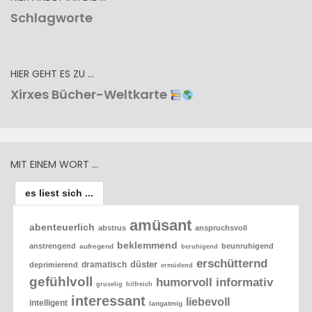
Schlagworte
HIER GEHT ES ZU …
Xirxes Bücher-Weltkarte
MIT EINEM WORT …
es liest sich ...
amüsant
abenteuerlich
abstrus
anspruchsvoll
beklemmend
anstrengend
beunruhigend
aufregend
beruhigend
erschütternd
düster
dramatisch
deprimierend
ermüdend
gefühlvoll
humorvoll
informativ
gruselig
hilfreich
interessant
liebevoll
intelligent
langatmig