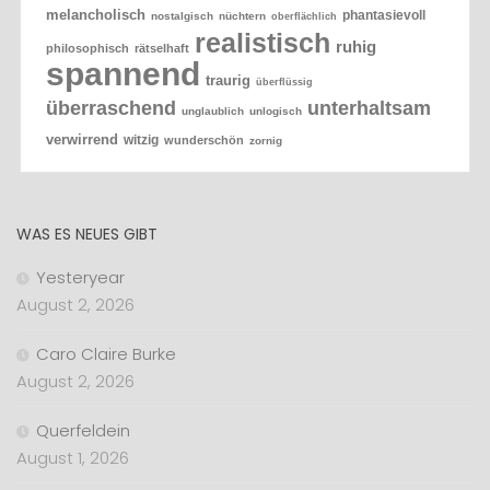
melancholisch
phantasievoll
nostalgisch
nüchtern
oberflächlich
realistisch
ruhig
philosophisch
rätselhaft
spannend
traurig
überflüssig
überraschend
unterhaltsam
unglaublich
unlogisch
verwirrend
witzig
wunderschön
zornig
WAS ES NEUES GIBT
Yesteryear
August 2, 2026
Caro Claire Burke
August 2, 2026
Querfeldein
August 1, 2026