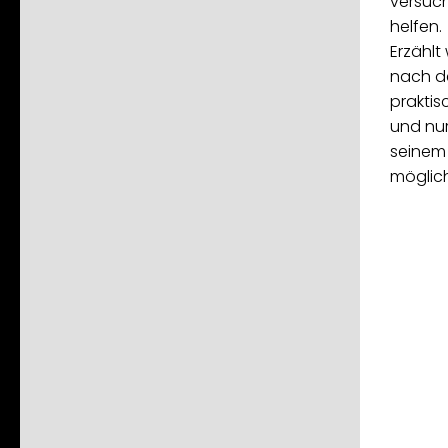
versuch
helfen.
Erzählt
nach d
praktis
und nur
seinem 
möglich