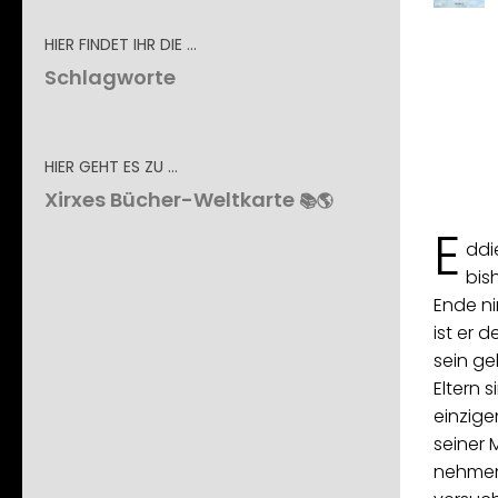
HIER FINDET IHR DIE …
Schlagworte
HIER GEHT ES ZU …
Xirxes Bücher-Weltkarte
📚🌎
E
ddie
bis
Ende ni
ist er 
sein ge
Eltern 
einzig
seiner
nehmen 