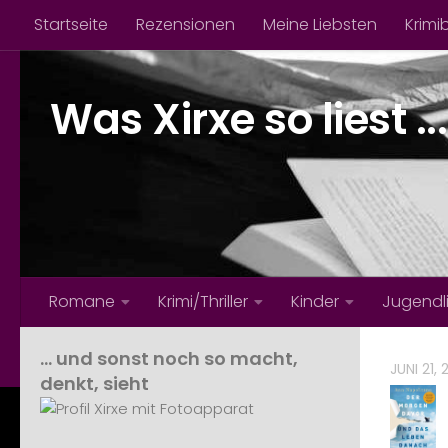
Startseite
Rezensionen
Meine Liebsten
Krimi
Zum Inhalt springen
Was Xirxe so liest ...
Romane
Krimi/Thriller
Kinder
Jugendl
… und sonst noch so macht,
JUNI 21, 
denkt, sieht