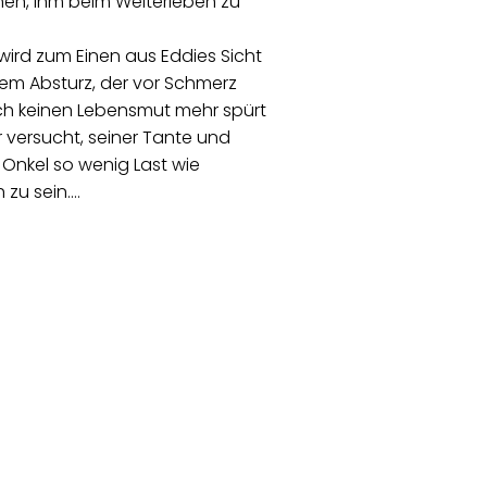
en, ihm beim Weiterleben zu
 wird zum Einen aus Eddies Sicht
em Absturz, der vor Schmerz
ch keinen Lebensmut mehr spürt
 versucht, seiner Tante und
Onkel so wenig Last wie
 zu sein.…