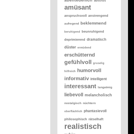
abstrus
amüsant
anspruchsvoll
anstrengend
beklemmend
aufregend
beunruhigend
beruhigend
dramatisch
deprimierend
düster
ermüdend
erschütternd
gefühlvoll
gruselig
humorvoll
hilfreich
informativ
intelligent
interessant
langatmig
liebevoll
melancholisch
nostalgisch
nüchtern
phantasievoll
oberflächlich
philosophisch
rätselhaft
realistisch