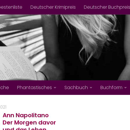
bestenliste
Deutscher Krimipreis
Deutscher Buchprei
iche
Phantastisches
Sachbuch
Buchform
2021
Ann Napolitano
Der Morgen davor
und das Leben