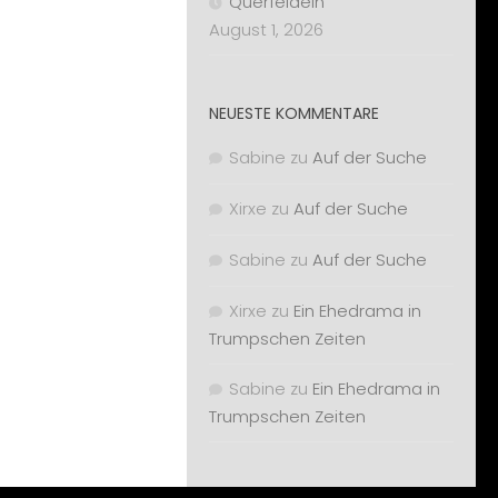
Querfeldein
August 1, 2026
NEUESTE KOMMENTARE
Sabine
zu
Auf der Suche
Xirxe
zu
Auf der Suche
Sabine
zu
Auf der Suche
Xirxe
zu
Ein Ehedrama in
Trumpschen Zeiten
Sabine
zu
Ein Ehedrama in
Trumpschen Zeiten