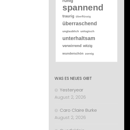
ruhig
spannend
traurig
überflüssig
überraschend
unglaublich
unlogisch
unterhaltsam
verwirrend
witzig
wunderschön
zornig
WAS ES NEUES GIBT
Yesteryear
August 2, 2026
Caro Claire Burke
August 2, 2026