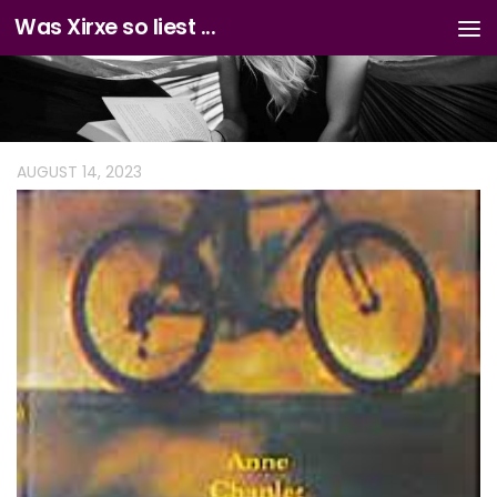
Was Xirxe so liest ...
Zum Inhalt springen
AUGUST 14, 2023