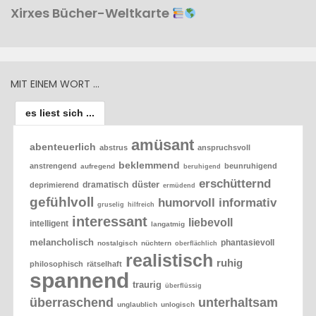
Xirxes Bücher-Weltkarte
MIT EINEM WORT …
es liest sich ...
amüsant
abenteuerlich
abstrus
anspruchsvoll
beklemmend
anstrengend
beunruhigend
aufregend
beruhigend
erschütternd
düster
dramatisch
deprimierend
ermüdend
gefühlvoll
humorvoll
informativ
gruselig
hilfreich
interessant
liebevoll
intelligent
langatmig
melancholisch
phantasievoll
nostalgisch
nüchtern
oberflächlich
realistisch
ruhig
philosophisch
rätselhaft
spannend
traurig
überflüssig
überraschend
unterhaltsam
unglaublich
unlogisch