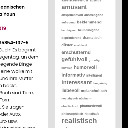
abstrus
amüsant
reanischen
na Youn-
anspruchsvoll
anstrengend
beklemmend
aufregend
019
beunruhigend
beruhigend
dramatisch
deprimierend
95854
-137-5
düster
ermüdend
Buch! Es beginnt
erschütternd
Regentag, an dem
gefühlvoll
gruselig
fregende Dinge
humorvoll
hilfreich
kleine Wolke mit
informativ
intelligent
nd ihre Mutter
interessant
langatmig
 backt.
liebevoll
melancholisch
 Buch sind Tiere,
 Form
nostalgisch
nüchtern
Sie tragen
phantasievoll
oberflächlich
oder Auto,
philosophisch
rätselhaft
realistisch
üro usw.