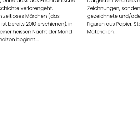
t, ohne dass das Phantastische
Dargestellt wird dies n
chichte verlorengeht.
Zeichnungen, sonder
ein zeitloses Märchen (das
gezeichnete und/ode
 ist bereits 2010 erschienen), in
Figuren aus Papier, S
einer heissen Nacht der Mond
Materialien.…
melzen beginnt.…