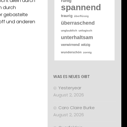
icht allein durch
ruhig
spannend
n durch
r gebastelte
traurig
überflüssig
toff und anderen
überraschend
unglaublich
unlogisch
unterhaltsam
verwirrend
witzig
wunderschön
zornig
WAS ES NEUES GIBT
Yesteryear
August 2, 2026
Caro Claire Burke
August 2, 2026