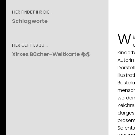
HIER FINDET IHR DIE …
Schlagworte
W
HIER GEHT ES ZU …
Kinderb
Xirxes Bücher-Weltkarte
📚🌎
Autorin
Darstel
Illustr
Bastela
mensch
werden
Zeichn
dargest
präsent
So ents