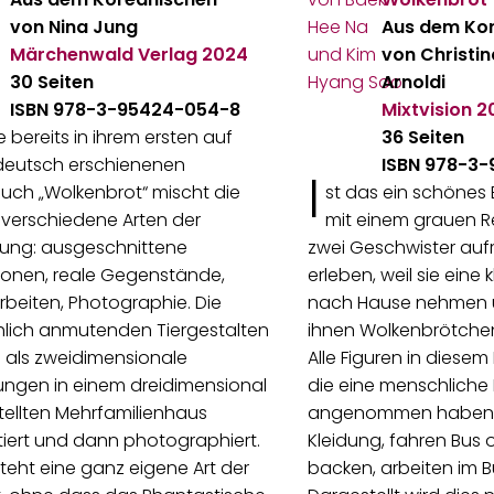
von Nina Jung
Aus dem Ko
Märchenwald Verlag
2024
von Christi
30 Seiten
Arnoldi
ISBN 978-3-95424-054-8
Mixtvision
2
ie bereits in ihrem ersten auf
36 Seiten
deutsch erschienenen
ISBN 978-3-
I
uch „Wolkenbrot“ mischt die
st das ein schönes 
 verschiedene Arten der
mit einem grauen 
lung: ausgeschnittene
zwei Geschwister au
ationen, reale Gegenstände,
erleben, weil sie eine 
rbeiten, Photographie. Die
nach Hause nehmen u
lich anmutenden Tiergestalten
ihnen Wolkenbrötchen
 als zweidimensionale
Alle Figuren in diesem
ungen in einem dreidimensional
die eine menschliche
ellten Mehrfamilienhaus
angenommen haben. 
iert und dann photographiert.
Kleidung, fahren Bus 
teht eine ganz eigene Art der
backen, arbeiten im B