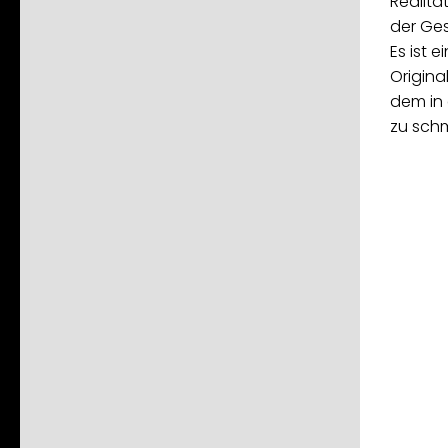
Realitä
der Ges
Es ist 
Original
dem in 
zu sch