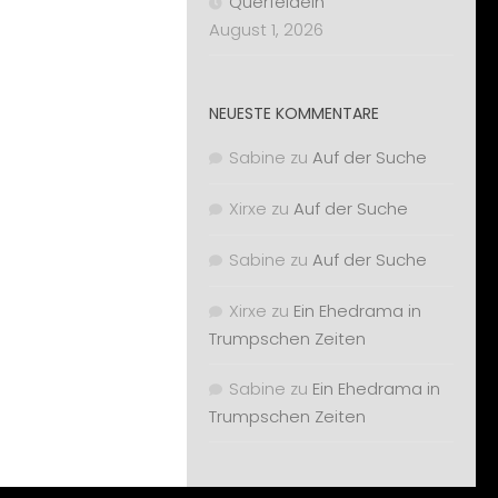
Querfeldein
August 1, 2026
NEUESTE KOMMENTARE
Sabine
zu
Auf der Suche
Xirxe
zu
Auf der Suche
Sabine
zu
Auf der Suche
Xirxe
zu
Ein Ehedrama in
Trumpschen Zeiten
Sabine
zu
Ein Ehedrama in
Trumpschen Zeiten