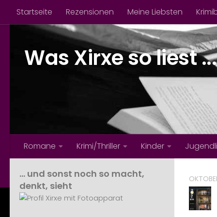
Startseite
Rezensionen
Meine Liebsten
Krimi
Zum Inhalt springen
Was Xirxe so liest ...
Romane
Krimi/Thriller
Kinder
Jugendl
… und sonst noch so macht,
OKTOBER
denkt, sieht