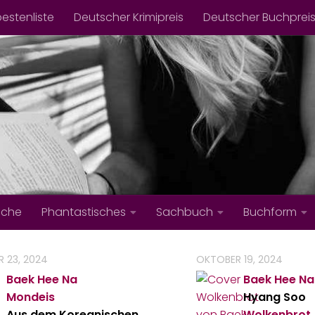
bestenliste
Deutscher Krimipreis
Deutscher Buchprei
iche
Phantastisches
Sachbuch
Buchform
 23, 2024
OKTOBER 19, 2024
Baek Hee Na
Baek Hee Na
Mondeis
Hyang Soo
Aus dem Koreanischen
Wolkenbrot