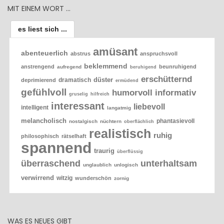
MIT EINEM WORT …
es liest sich ...
amüsant
abenteuerlich
abstrus
anspruchsvoll
beklemmend
anstrengend
beunruhigend
aufregend
beruhigend
erschütternd
düster
dramatisch
deprimierend
ermüdend
gefühlvoll
humorvoll
informativ
gruselig
hilfreich
interessant
liebevoll
intelligent
langatmig
melancholisch
phantasievoll
nostalgisch
nüchtern
oberflächlich
realistisch
ruhig
philosophisch
rätselhaft
spannend
traurig
überflüssig
überraschend
unterhaltsam
unglaublich
unlogisch
verwirrend
witzig
wunderschön
zornig
WAS ES NEUES GIBT