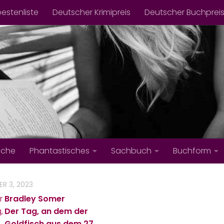
bestenliste
Deutscher Krimipreis
Deutscher Buchprei
iche
Phantastisches
Sachbuch
Buchform
R 3, 2023
Bradley Somer
Der Tag, an dem der
Goldfisch aus dem 27.