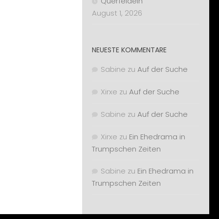
Querfeldein
August 1, 2026
NEUESTE KOMMENTARE
Sabine
zu
Auf der Suche
Xirxe
zu
Auf der Suche
Sabine
zu
Auf der Suche
Xirxe
zu
Ein Ehedrama in
Trumpschen Zeiten
Sabine
zu
Ein Ehedrama in
Trumpschen Zeiten