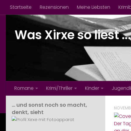
Startseite
Rezensionen
Meine Liebsten
Krimi
Zum Inhalt springen
Was Xirxe so liest ...
Romane
Krimi/Thriller
Kinder
Jugendl
… und sonst noch so macht,
NOVEMBE
denkt, sieht