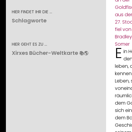
HIER FINDET IHR DIE …
Schlagworte
HIER GEHT ES ZU …
E
in 
Xirxes Bücher-Weltkarte
📚🌎
den
leben, 
kennen 
Leben, 
vonein
räumlic
dem Gol
sich ei
dem Bal
Geschi