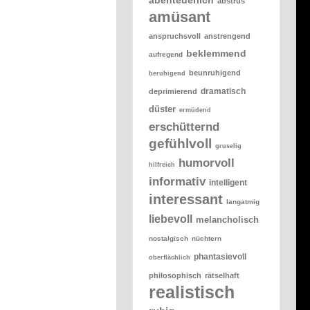
abstrus
amüsant
anspruchsvoll
anstrengend
beklemmend
aufregend
beunruhigend
beruhigend
dramatisch
deprimierend
düster
ermüdend
erschütternd
gefühlvoll
gruselig
humorvoll
hilfreich
informativ
intelligent
interessant
langatmig
liebevoll
melancholisch
nostalgisch
nüchtern
phantasievoll
oberflächlich
philosophisch
rätselhaft
realistisch