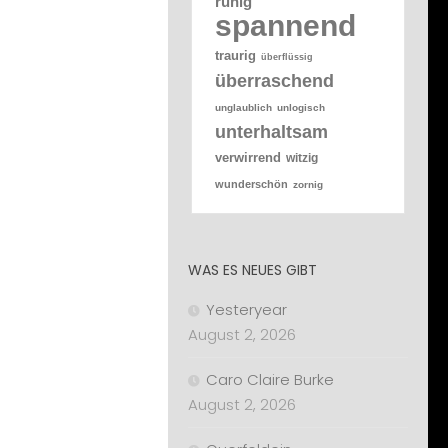
ruhig
spannend
traurig
überflüssig
überraschend
unglaublich
unlogisch
unterhaltsam
verwirrend
witzig
wunderschön
zornig
WAS ES NEUES GIBT
Yesteryear
August 2, 2026
Caro Claire Burke
August 2, 2026