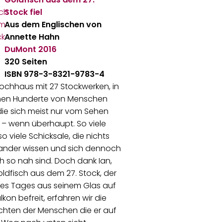
Stock fiel
Aus dem Englischen von
Annette Hahn
DuMont
2016
320 Seiten
ISBN 978-3-8321-9783-4
Hochhaus mit 27 Stockwerken, in
en Hunderte von Menschen
die sich meist nur vom Sehen
– wenn überhaupt. So viele
so viele Schicksale, die nichts
ander wissen und sich dennoch
h so nah sind. Doch dank Ian,
dfisch aus dem 27. Stock, der
nes Tages aus seinem Glas auf
kon befreit, erfahren wir die
chten der Menschen die er auf