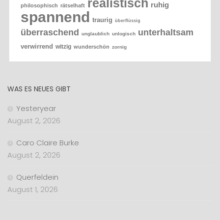
realistisch
ruhig
philosophisch
rätselhaft
spannend
traurig
überflüssig
überraschend
unterhaltsam
unglaublich
unlogisch
verwirrend
witzig
wunderschön
zornig
WAS ES NEUES GIBT
Yesteryear
August 2, 2026
Caro Claire Burke
August 2, 2026
Querfeldein
August 1, 2026