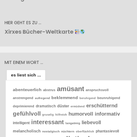
HIER GEHT ES ZU …
Xirxes Bücher-Weltkarte
MIT EINEM WORT …
es liest sich ...
amüsant
abenteuerlich
abstrus
anspruchsvoll
beklemmend
anstrengend
beunruhigend
aufregend
beruhigend
erschütternd
düster
dramatisch
deprimierend
ermüdend
gefühlvoll
humorvoll
informativ
gruselig
hilfreich
interessant
liebevoll
intelligent
langatmig
melancholisch
phantasievoll
nostalgisch
nüchtern
oberflächlich