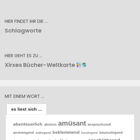
HIER FINDET IHR DIE …
Schlagworte
HIER GEHT ES ZU …
Xirxes Bücher-Weltkarte
MIT EINEM WORT …
es liest sich ...
amüsant
abenteuerlich
abstrus
anspruchsvoll
beklemmend
anstrengend
beunruhigend
aufregend
beruhigend