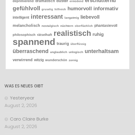
erschütternd
düster
dramatisch
deprimierend
ermüdend
gefühlvoll
humorvoll
informativ
gruselig
hilfreich
interessant
liebevoll
intelligent
langatmig
melancholisch
phantasievoll
nostalgisch
nüchtern
oberflächlich
realistisch
ruhig
philosophisch
rätselhaft
spannend
traurig
überflüssig
überraschend
unterhaltsam
unglaublich
unlogisch
verwirrend
witzig
wunderschön
zornig
WAS ES NEUES GIBT
Yesteryear
August 2, 2026
Caro Claire Burke
August 2, 2026