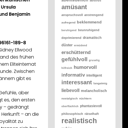
abstrus
amüsant
 Ursula
und Benjamin
anspruchsvoll
anstrengend
beklemmend
aufregend
beunruhigend
beruhigend
dramatisch
deprimierend
96161-189-8
düster
ermüdend
Sidney Ellwood
erschütternd
and des frühen
gefühlvoll
gruselig
nem Eliteinternat
humorvoll
hilfreich
eunde. Zwischen
informativ
intelligent
nnern gibt es
interessant
langatmig
liebevoll
melancholisch
efühle, aber
t es, den ersten
nostalgisch
nüchtern
nry – gedrängt
phantasievoll
oberflächlich
Herkunft – an die
philosophisch
rätselhaft
realistisch
oyalität zu