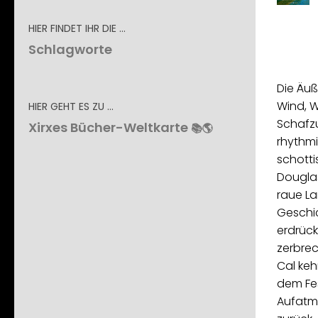
HIER FINDET IHR DIE …
Schlagworte
Die Äuß
Wind, W
HIER GEHT ES ZU …
Schafzu
Xirxes Bücher-Weltkarte
📚🌎
rhythmi
schotti
Douglas
raue La
Geschic
erdrück
zerbrec
Cal keh
dem Fe
Aufatme