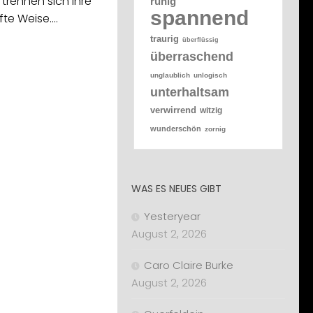
trennen sich ihre
ruhig
spannend
te Weise.…
traurig
überflüssig
überraschend
unglaublich
unlogisch
unterhaltsam
verwirrend
witzig
wunderschön
zornig
WAS ES NEUES GIBT
Yesteryear
August 2, 2026
Caro Claire Burke
August 2, 2026