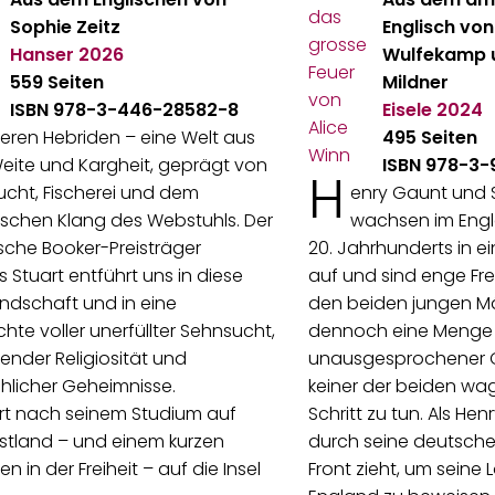
Sophie Zeitz
Englisch von
Hanser
2026
Wulfekamp 
559 Seiten
Mildner
ISBN 978-3-446-28582-8
Eisele
2024
eren Hebriden – eine Welt aus
495 Seiten
eite und Kargheit, geprägt von
ISBN 978-3-
H
cht, Fischerei und dem
enry Gaunt und 
schen Klang des Webstuhls. Der
wachsen im Engl
sche Booker-Preisträger
20. Jahrhunderts in ei
 Stuart entführt uns in diese
auf und sind enge Fr
ndschaft und in eine
den beiden jungen Mä
hte voller unerfüllter Sehnsucht,
dennoch eine Menge
ender Religiosität und
unausgesprochener G
hlicher Geheimnisse.
keiner der beiden wag
rt nach seinem Studium auf
Schritt zu tun. Als He
stland – und einem kurzen
durch seine deutsche 
n in der Freiheit – auf die Insel
Front zieht, um seine L