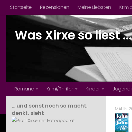
Startseite
Rezensionen
Meine Liebsten
Krimi
Zum Inhalt springen
Was Xirxe so liest ...
Romane
Krimi/Thriller
Kinder
Jugendl
… und sonst noch so macht,
MAI 15, 
denkt, sieht