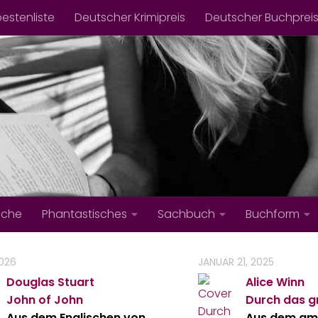
bestenliste
Deutscher Krimipreis
Deutscher Buchprei
iche
Phantastisches
Sachbuch
Buchform
2026
JANUAR 21, 2025
Douglas Stuart
Alice Winn
John of John
Durch das g
Aus dem Englischen von
Aus dem am