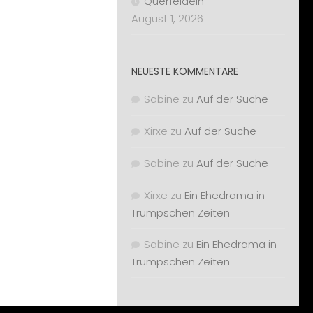
Querfeldein
August 1, 2026
NEUESTE KOMMENTARE
Sabine
zu
Auf der Suche
Xirxe
zu
Auf der Suche
Sabine
zu
Auf der Suche
Xirxe
zu
Ein Ehedrama in
Trumpschen Zeiten
Sabine
zu
Ein Ehedrama in
Trumpschen Zeiten