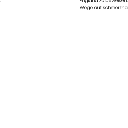
…
England zu beweisen, 
Wege auf schmerzhaf