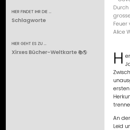
HIER FINDET IHR DIE …
Schlagworte
HIER GEHT ES ZU …
H
Xirxes Bücher-Weltkarte
📚🌎
e
J
Zwisc
unausg
ersten
Herkun
trenne
An der
Leid u