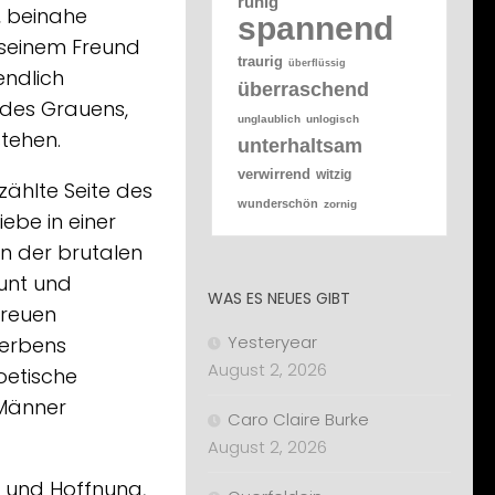
ruhig
, beinahe
spannend
, seinem Freund
traurig
überflüssig
endlich
überraschend
 des Grauens,
unglaublich
unlogisch
tehen.
unterhaltsam
verwirrend
witzig
zählte Seite des
wunderschön
zornig
iebe in einer
en der brutalen
aunt und
WAS ES NEUES GIBT
treuen
Yesteryear
terbens
August 2, 2026
oetische
 Männer
Caro Claire Burke
August 2, 2026
g und Hoffnung,