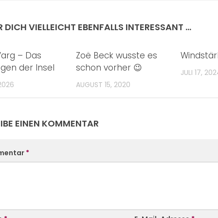
R DICH VIELLEICHT EBENFALLS INTERESSANT …
arg – Das
Zoë Beck wusste es
Windstär
gen der Insel
schon vorher 😉
JULI 17, 20
2026
AUGUST 15, 2020
IBE EINEN KOMMENTAR
mentar
*