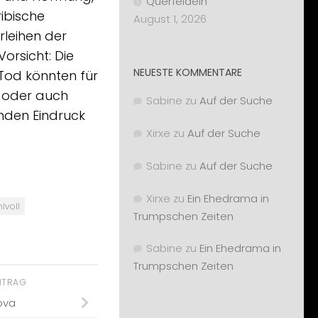
Querfeldein
ribische
August 1, 2026
rleihen der
orsicht: Die
NEUESTE KOMMENTARE
od könnten für
– oder auch
Sabine
zu
Auf der Suche
nden Eindruck
Xirxe
zu
Auf der Suche
Sabine
zu
Auf der Suche
Xirxe
zu
Ein Ehedrama in
lvoll
Trumpschen Zeiten
Sabine
zu
Ein Ehedrama in
Trumpschen Zeiten
EITRAG
ova