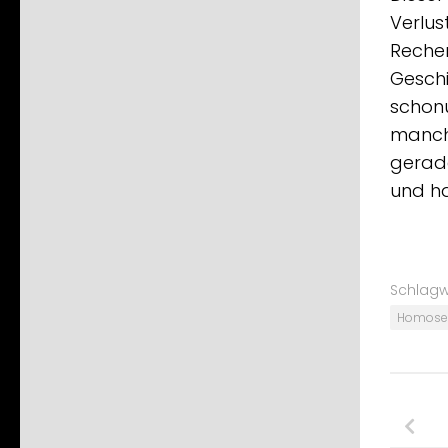
Verlus
Recher
Geschi
schon
manche
gerade
und ha
Schlagw
Homosex