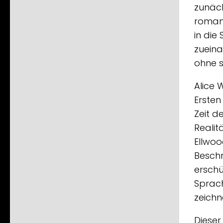
zunäch
romant
in die
zueina
ohne s
Alice 
Ersten
Zeit d
Realit
Ellwoo
Beschr
erschü
Sprach
zeichn
Dieser