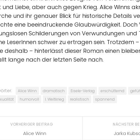
t und Liebe, aber auch gegen Krieg. Alice Winns ak
che und ihr genauer Blick für historische Details ve
chte eine beeindruckende Glaubwürdigkeit. Doch V
ungslosen Schilderungen von Verwundungen und T
 LeserInnen schwer zu ertragen sein. Trotzdem 
 deshalb – hinterlässt dieser Roman einen bleibe
llt lange nach der letzten Seite nach.
örter:
Alice Winn
dramatisch
Eisele-Verlag
erschütternd
gefüh
ualität
humorvoll
I. Weltkrieg
realistisch
spannend
VORHERIGER BEITRAG
NÄCHSTER B
Alice Winn
Jarka Kubs