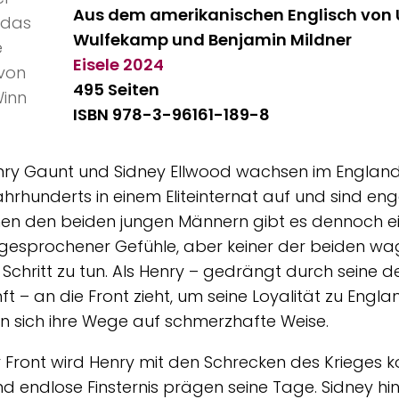
Aus dem amerikanischen Englisch von 
Wulfekamp und Benjamin Mildner
Eisele
2024
495 Seiten
ISBN 978-3-96161-189-8
nry Gaunt und Sidney Ellwood wachsen im England 
ahrhunderts in einem Eliteinternat auf und sind en
hen den beiden jungen Männern gibt es dennoch 
esprochener Gefühle, aber keiner der beiden wag
 Schritt zu tun. Als Henry – gedrängt durch seine 
ft – an die Front zieht, um seine Loyalität zu Engl
n sich ihre Wege auf schmerzhafte Weise.
 Front wird Henry mit den Schrecken des Krieges ko
nd endlose Finsternis prägen seine Tage. Sidney hi