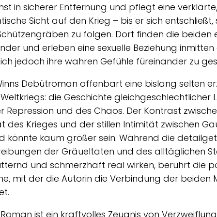
st in sicherer Entfernung und pflegt eine verklärte
ische Sicht auf den Krieg – bis er sich entschließt
 Schützengräben zu folgen. Dort finden die beiden 
nder und erleben eine sexuelle Beziehung inmitten
ich jedoch ihre wahren Gefühle füreinander zu ges
Winns Debütroman offenbart eine bislang selten er
 Weltkriegs: die Geschichte gleichgeschlechtlicher L
er Repression und des Chaos. Der Kontrast zwisch
ät des Krieges und der stillen Intimität zwischen G
d könnte kaum größer sein. Während die detailge
eibungen der Gräueltaten und des alltäglichen S
tternd und schmerzhaft real wirken, berührt die p
e, mit der die Autorin die Verbindung der beiden
et.
 Roman ist ein kraftvolles Zeugnis von Verzweiflun