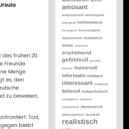
abstrus
Ursula
amüsant
anspruchsvoll
anstrengend
beklemmend
aufregend
beunruhigend
beruhigend
dramatisch
deprimierend
düster
ermüdend
erschütternd
des frühen 20.
gefühlvoll
gruselig
ge Freunde.
humorvoll
hilfreich
eine Menge
informativ
intelligent
t es, den
interessant
langatmig
deutsche
liebevoll
melancholisch
and zu beweisen,
nostalgisch
nüchtern
phantasievoll
oberflächlich
philosophisch
rätselhaft
nfrontiert: Tod,
realistisch
ngegen bleibt