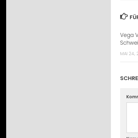
FÜ
Vega V
Schwei
MAI 24, 
SCHRE
Kom