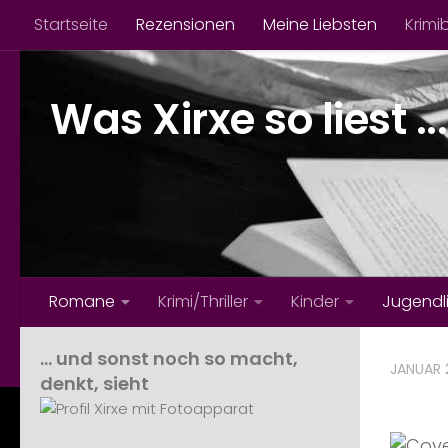
Startseite
Rezensionen
Meine Liebsten
Krimi
Zum Inhalt springen
Was Xirxe so liest ...
Romane
Krimi/Thriller
Kinder
Jugendl
… und sonst noch so macht,
JANUAR 2
denkt, sieht