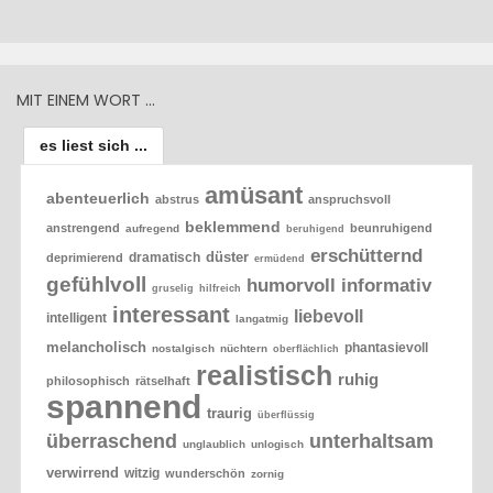
MIT EINEM WORT …
es liest sich ...
amüsant
abenteuerlich
abstrus
anspruchsvoll
beklemmend
anstrengend
beunruhigend
aufregend
beruhigend
erschütternd
düster
dramatisch
deprimierend
ermüdend
gefühlvoll
humorvoll
informativ
gruselig
hilfreich
interessant
liebevoll
intelligent
langatmig
melancholisch
phantasievoll
nostalgisch
nüchtern
oberflächlich
realistisch
ruhig
philosophisch
rätselhaft
spannend
traurig
überflüssig
überraschend
unterhaltsam
unglaublich
unlogisch
verwirrend
witzig
wunderschön
zornig