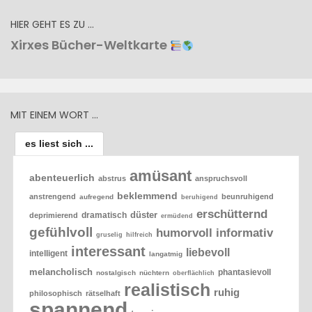
HIER GEHT ES ZU …
Xirxes Bücher-Weltkarte
MIT EINEM WORT …
es liest sich ...
amüsant
abenteuerlich
abstrus
anspruchsvoll
beklemmend
anstrengend
beunruhigend
aufregend
beruhigend
erschütternd
düster
dramatisch
deprimierend
ermüdend
gefühlvoll
humorvoll
informativ
gruselig
hilfreich
interessant
liebevoll
intelligent
langatmig
melancholisch
phantasievoll
nostalgisch
nüchtern
oberflächlich
realistisch
ruhig
philosophisch
rätselhaft
spannend