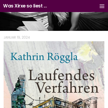
Was Xirxe so liest ...
Zum Inhalt springen
JANUAR 19, 2024