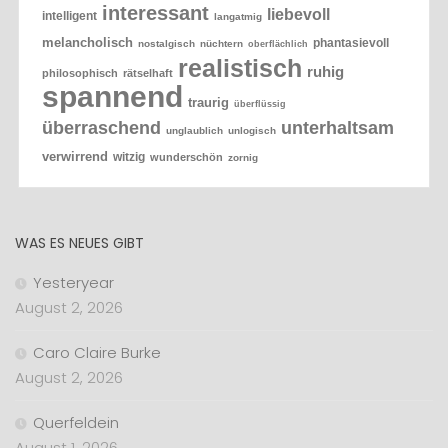
interessant
liebevoll
intelligent
langatmig
melancholisch
phantasievoll
nostalgisch
nüchtern
oberflächlich
realistisch
ruhig
philosophisch
rätselhaft
spannend
traurig
überflüssig
überraschend
unterhaltsam
unglaublich
unlogisch
verwirrend
witzig
wunderschön
zornig
WAS ES NEUES GIBT
Yesteryear
August 2, 2026
Caro Claire Burke
August 2, 2026
Querfeldein
August 1, 2026