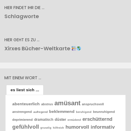
HIER FINDET IHR DIE …
Schlagworte
HIER GEHT ES ZU …
Xirxes Bücher-Weltkarte
MIT EINEM WORT …
es liest sich ...
amüsant
abenteuerlich
abstrus
anspruchsvoll
beklemmend
anstrengend
beunruhigend
aufregend
beruhigend
erschütternd
düster
dramatisch
deprimierend
ermüdend
gefühlvoll
humorvoll
informativ
gruselig
hilfreich