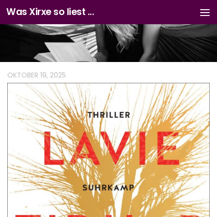
Was Xirxe so liest ...
Zum Inhalt springen
OKTOBER 19, 2025