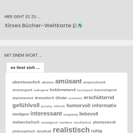
HIER GEHT ES ZU …
Xirxes Bücher-Weltkarte
MIT EINEM WORT …
es liest sich ...
amüsant
abenteuerlich
abstrus
anspruchsvoll
beklemmend
anstrengend
beunruhigend
aufregend
beruhigend
erschütternd
düster
dramatisch
deprimierend
ermüdend
gefühlvoll
humorvoll
informativ
gruselig
hilfreich
interessant
liebevoll
intelligent
langatmig
melancholisch
phantasievoll
nostalgisch
nüchtern
oberflächlich
realistisch
ruhig
philosophisch
rätselhaft