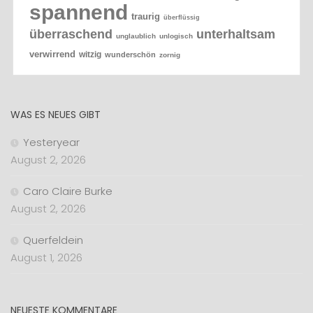
spannend
traurig
überflüssig
überraschend
unterhaltsam
unglaublich
unlogisch
verwirrend
witzig
wunderschön
zornig
WAS ES NEUES GIBT
Yesteryear
August 2, 2026
Caro Claire Burke
August 2, 2026
Querfeldein
August 1, 2026
NEUESTE KOMMENTARE