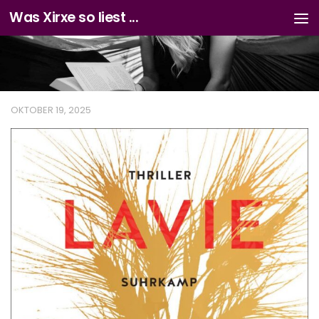
Was Xirxe so liest ...
Zum Inhalt springen
OKTOBER 19, 2025