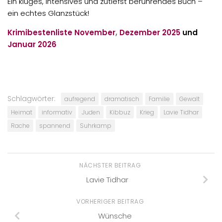
Ein kluges, intensives und zutiefst berührendes Buch –
ein echtes Glanzstück!
Krimibestenliste
November
,
Dezember 2025
und
Januar 2026
Schlagwörter:
aufregend
dramatisch
Familie
Gewalt
Heimat
informativ
Juden
Kibbuz
Krieg
Lavie Tidhar
Rache
spannend
Suhrkamp
NÄCHSTER BEITRAG
Lavie Tidhar
VORHERIGER BEITRAG
Wünsche