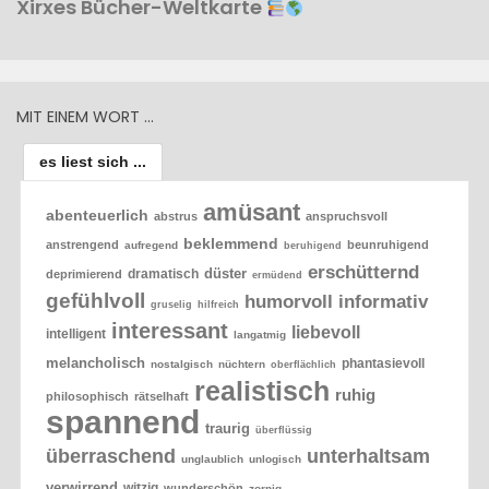
Xirxes Bücher-Weltkarte
MIT EINEM WORT …
es liest sich ...
amüsant
abenteuerlich
abstrus
anspruchsvoll
beklemmend
anstrengend
beunruhigend
aufregend
beruhigend
erschütternd
düster
dramatisch
deprimierend
ermüdend
gefühlvoll
humorvoll
informativ
gruselig
hilfreich
interessant
liebevoll
intelligent
langatmig
melancholisch
phantasievoll
nostalgisch
nüchtern
oberflächlich
realistisch
ruhig
philosophisch
rätselhaft
spannend
traurig
überflüssig
überraschend
unterhaltsam
unglaublich
unlogisch
verwirrend
witzig
wunderschön
zornig