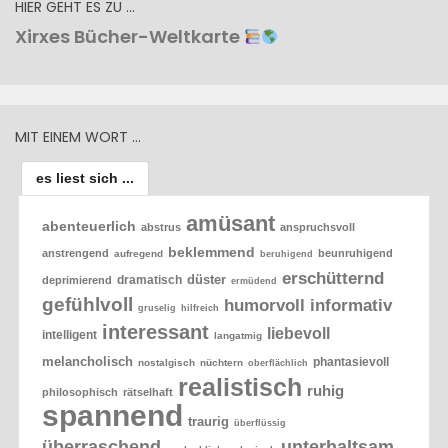
HIER GEHT ES ZU …
Xirxes Bücher-Weltkarte
MIT EINEM WORT …
es liest sich ...
amüsant
abenteuerlich
abstrus
anspruchsvoll
beklemmend
anstrengend
beunruhigend
aufregend
beruhigend
erschütternd
düster
dramatisch
deprimierend
ermüdend
gefühlvoll
humorvoll
informativ
gruselig
hilfreich
interessant
liebevoll
intelligent
langatmig
melancholisch
phantasievoll
nostalgisch
nüchtern
oberflächlich
realistisch
ruhig
philosophisch
rätselhaft
spannend
traurig
überflüssig
überraschend
unterhaltsam