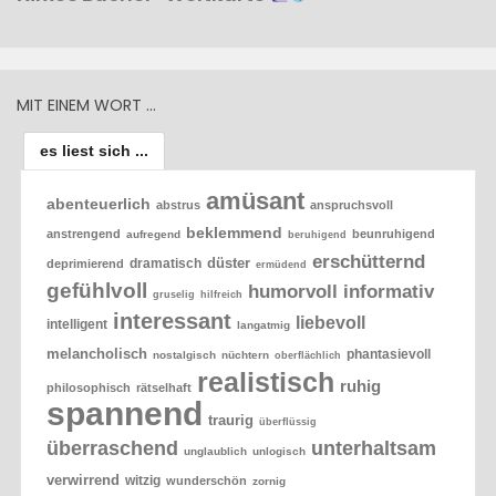
MIT EINEM WORT …
es liest sich ...
amüsant
abenteuerlich
abstrus
anspruchsvoll
beklemmend
anstrengend
beunruhigend
aufregend
beruhigend
erschütternd
düster
dramatisch
deprimierend
ermüdend
gefühlvoll
humorvoll
informativ
gruselig
hilfreich
interessant
liebevoll
intelligent
langatmig
melancholisch
phantasievoll
nostalgisch
nüchtern
oberflächlich
realistisch
ruhig
philosophisch
rätselhaft
spannend
traurig
überflüssig
überraschend
unterhaltsam
unglaublich
unlogisch
verwirrend
witzig
wunderschön
zornig