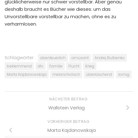
glücklicherweise nur schwer vorstellbar. Aber genau
deshalb braucht es Bücher wie dieses: um das
Unvorstellbare vorstellbar zu machen, ohne es zu
verharmlosen.
Schlagwörter:
abenteuerlich
amüsant
Andrej Bulbenko
beklemmend
dtv
Familie
Flucht
Krieg
Marta Kajdanowskaja
melancholisch
überraschend
zornig
NÄCHSTER BEITRAG
Wallstein Verlag
VORHERIGER BEITRAG
Marta Kajdanowskaja