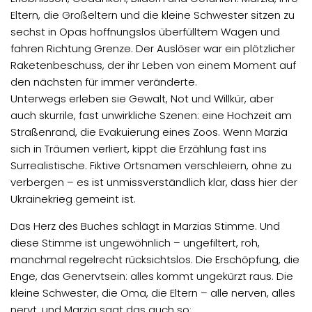
Eltern, die Großeltern und die kleine Schwester sitzen zu
sechst in Opas hoffnungslos überfülltem Wagen und
fahren Richtung Grenze. Der Auslöser war ein plötzlicher
Raketenbeschuss, der ihr Leben von einem Moment auf
den nächsten für immer veränderte.
Unterwegs erleben sie Gewalt, Not und Willkür, aber
auch skurrile, fast unwirkliche Szenen: eine Hochzeit am
Straßenrand, die Evakuierung eines Zoos. Wenn Marzia
sich in Träumen verliert, kippt die Erzählung fast ins
Surrealistische. Fiktive Ortsnamen verschleiern, ohne zu
verbergen – es ist unmissverständlich klar, dass hier der
Ukrainekrieg gemeint ist.
Das Herz des Buches schlägt in Marzias Stimme. Und
diese Stimme ist ungewöhnlich – ungefiltert, roh,
manchmal regelrecht rücksichtslos. Die Erschöpfung, die
Enge, das Genervtsein: alles kommt ungekürzt raus. Die
kleine Schwester, die Oma, die Eltern – alle nerven, alles
nervt, und Marzia sagt das auch so: