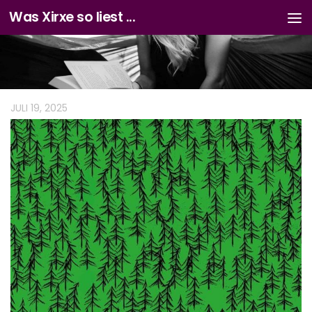
Was Xirxe so liest ...
Zum Inhalt springen
JULI 19, 2025