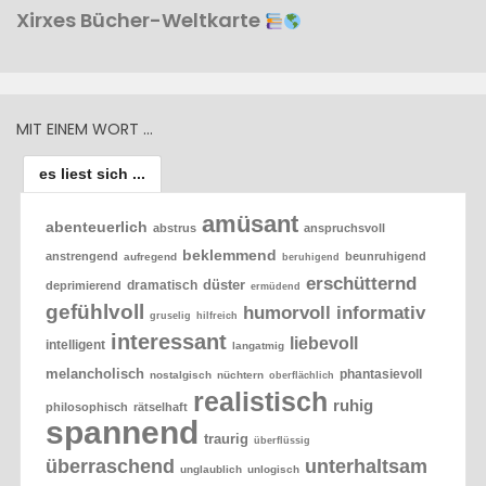
Xirxes Bücher-Weltkarte
MIT EINEM WORT …
es liest sich ...
amüsant
abenteuerlich
abstrus
anspruchsvoll
beklemmend
anstrengend
beunruhigend
aufregend
beruhigend
erschütternd
düster
dramatisch
deprimierend
ermüdend
gefühlvoll
humorvoll
informativ
gruselig
hilfreich
interessant
liebevoll
intelligent
langatmig
melancholisch
phantasievoll
nostalgisch
nüchtern
oberflächlich
realistisch
ruhig
philosophisch
rätselhaft
spannend
traurig
überflüssig
überraschend
unterhaltsam
unglaublich
unlogisch