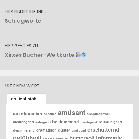
HIER FINDET IHR DIE …
Schlagworte
HIER GEHT ES ZU …
Xirxes Bücher-Weltkarte
MIT EINEM WORT …
es liest sich ...
amüsant
abenteuerlich
abstrus
anspruchsvoll
beklemmend
anstrengend
beunruhigend
aufregend
beruhigend
erschütternd
düster
dramatisch
deprimierend
ermüdend
gefühlvoll
humorvoll
informativ