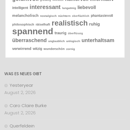
gruselig
hilfreich
interessant
liebevoll
intelligent
langatmig
melancholisch
phantasievoll
nostalgisch
nüchtern
oberflächlich
realistisch
ruhig
philosophisch
rätselhaft
spannend
traurig
überflüssig
überraschend
unterhaltsam
unglaublich
unlogisch
verwirrend
witzig
wunderschön
zornig
WAS ES NEUES GIBT
Yesteryear
August 2, 2026
Caro Claire Burke
August 2, 2026
Querfeldein