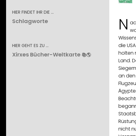
HIER FINDET IHR DIE …
N
Schlagworte
ac
wa
Wissens
die USA
HIER GEHT ES ZU …
holten 
Xirxes Bücher-Weltkarte
📚🌎
Land. D
Sieger
an den
Flugzeu
Ägypte
Beacht
begann
Staats
Rüstung
nicht 