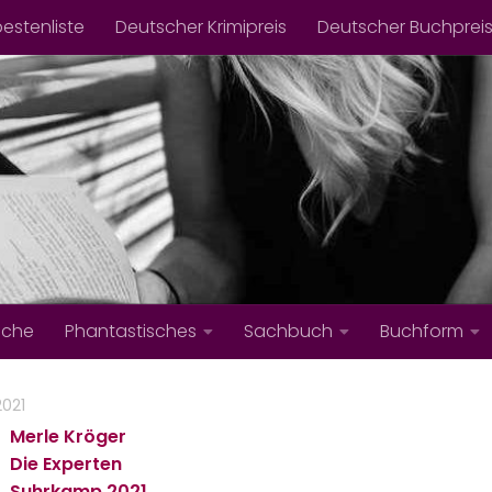
bestenliste
Deutscher Krimipreis
Deutscher Buchprei
iche
Phantastisches
Sachbuch
Buchform
2021
Merle Kröger
Die Experten
Suhrkamp
2021