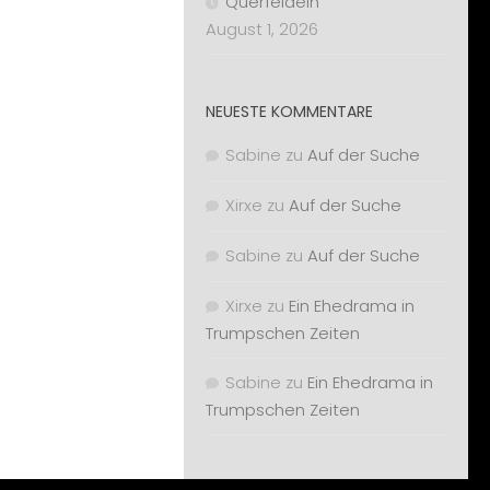
Querfeldein
August 1, 2026
NEUESTE KOMMENTARE
Sabine
zu
Auf der Suche
Xirxe
zu
Auf der Suche
Sabine
zu
Auf der Suche
Xirxe
zu
Ein Ehedrama in
Trumpschen Zeiten
Sabine
zu
Ein Ehedrama in
Trumpschen Zeiten