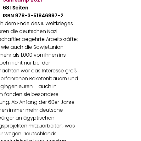
681 Seiten
ISBN 978-3-51846997-2
h dem Ende des II. Weltkrieges
ren die deutschen Nazi-
chaftler begehrte Arbeitskräfte;
 wie auch die Sowjetunion
mehr als 1.000 von ihnen ins
och nicht nur bei den
mächten war das Interesse groß
 erfahrenen Raketenbauern und
gingenieuren – auch in
n fanden sie besondere
ung. Ab Anfang der 60er Jahre
en immer mehr deutsche
bürger an ägyptischen
sprojekten mitzuarbeiten, was
nur wegen Deutschlands