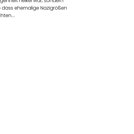
enheit heikel war, sondern
 dass ehemalige Nazigrößen
chten.…