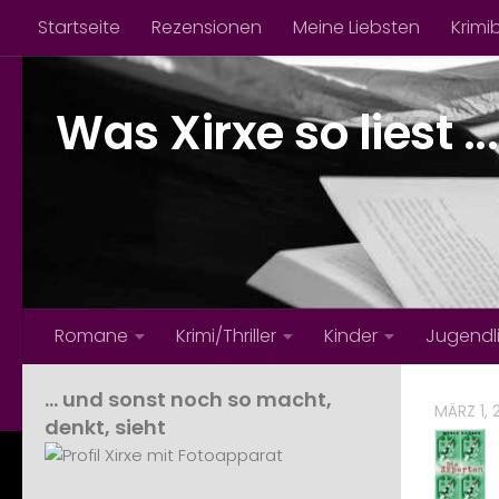
Startseite
Rezensionen
Meine Liebsten
Krimi
Zum Inhalt springen
Was Xirxe so liest ...
Romane
Krimi/Thriller
Kinder
Jugendl
… und sonst noch so macht,
MÄRZ 1, 
denkt, sieht