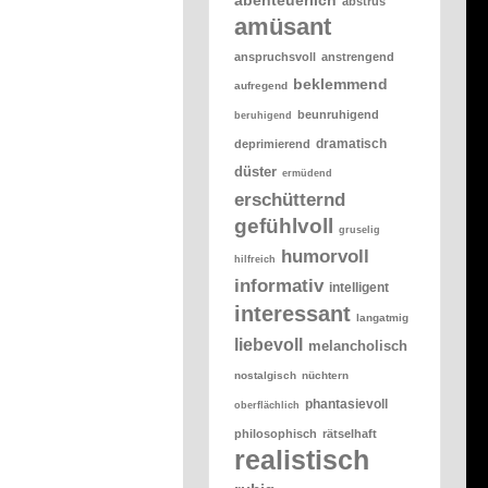
abstrus
amüsant
anspruchsvoll
anstrengend
beklemmend
aufregend
beunruhigend
beruhigend
dramatisch
deprimierend
düster
ermüdend
erschütternd
gefühlvoll
gruselig
humorvoll
hilfreich
informativ
intelligent
interessant
langatmig
liebevoll
melancholisch
nostalgisch
nüchtern
phantasievoll
oberflächlich
philosophisch
rätselhaft
realistisch