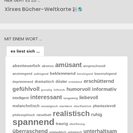
HIER GEHT ES ZU …
Xirxes Bücher-Weltkarte
MIT EINEM WORT …
es liest sich ...
amüsant
abenteuerlich
abstrus
anspruchsvoll
beklemmend
anstrengend
beunruhigend
aufregend
beruhigend
erschütternd
düster
dramatisch
deprimierend
ermüdend
gefühlvoll
humorvoll
informativ
gruselig
hilfreich
interessant
liebevoll
intelligent
langatmig
melancholisch
phantasievoll
nostalgisch
nüchtern
oberflächlich
realistisch
ruhig
philosophisch
rätselhaft
spannend
traurig
überflüssig
überraschend
unterhaltsam
unglaublich
unlogisch