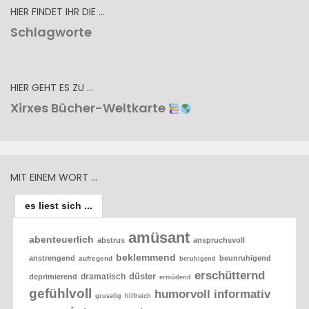
HIER FINDET IHR DIE …
Schlagworte
HIER GEHT ES ZU …
Xirxes Bücher-Weltkarte
MIT EINEM WORT …
es liest sich ...
amüsant
abenteuerlich
abstrus
anspruchsvoll
beklemmend
anstrengend
beunruhigend
aufregend
beruhigend
erschütternd
düster
dramatisch
deprimierend
ermüdend
gefühlvoll
humorvoll
informativ
gruselig
hilfreich