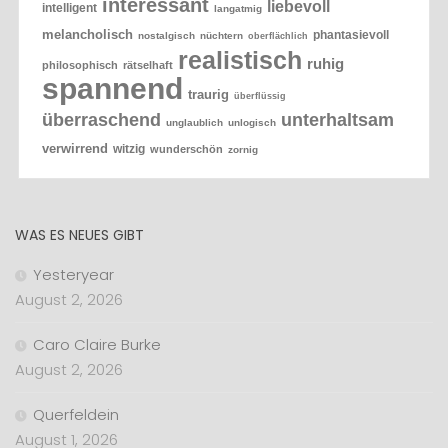
interessant
liebevoll
intelligent
langatmig
melancholisch
phantasievoll
nostalgisch
nüchtern
oberflächlich
realistisch
ruhig
philosophisch
rätselhaft
spannend
traurig
überflüssig
überraschend
unterhaltsam
unglaublich
unlogisch
verwirrend
witzig
wunderschön
zornig
WAS ES NEUES GIBT
Yesteryear
August 2, 2026
Caro Claire Burke
August 2, 2026
Querfeldein
August 1, 2026