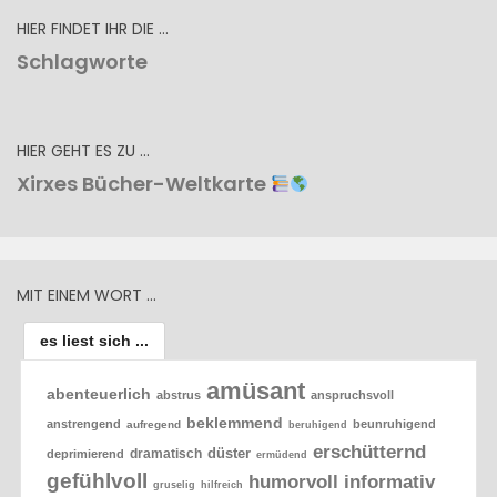
HIER FINDET IHR DIE …
Schlagworte
HIER GEHT ES ZU …
Xirxes Bücher-Weltkarte
MIT EINEM WORT …
es liest sich ...
amüsant
abenteuerlich
abstrus
anspruchsvoll
beklemmend
anstrengend
beunruhigend
aufregend
beruhigend
erschütternd
düster
dramatisch
deprimierend
ermüdend
gefühlvoll
humorvoll
informativ
gruselig
hilfreich