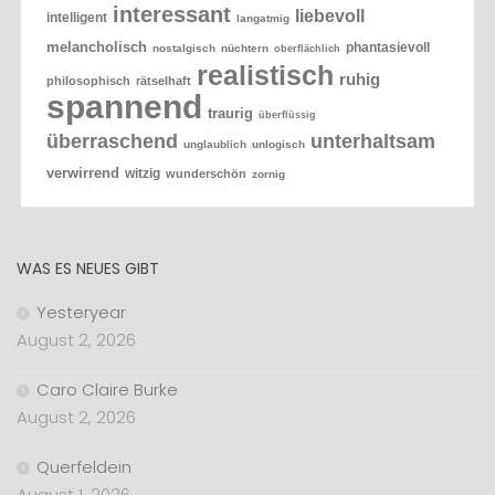
interessant
liebevoll
intelligent
langatmig
melancholisch
phantasievoll
nostalgisch
nüchtern
oberflächlich
realistisch
ruhig
philosophisch
rätselhaft
spannend
traurig
überflüssig
überraschend
unterhaltsam
unglaublich
unlogisch
verwirrend
witzig
wunderschön
zornig
WAS ES NEUES GIBT
Yesteryear
August 2, 2026
Caro Claire Burke
August 2, 2026
Querfeldein
August 1, 2026