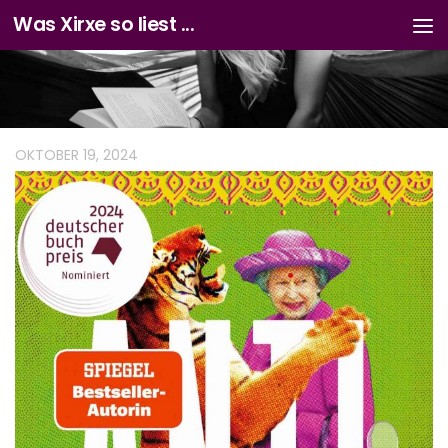
Was Xirxe so liest ...
Zum Inhalt springen
OKTOBER 19, 2024