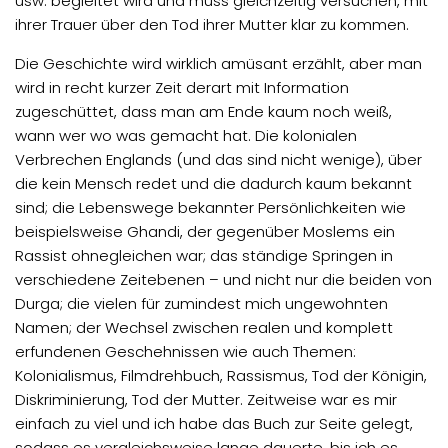
usw. begleitet wird und muss gleichzeitig versuchen, mit
ihrer Trauer über den Tod ihrer Mutter klar zu kommen.
Die Geschichte wird wirklich amüsant erzählt, aber man
wird in recht kurzer Zeit derart mit Information
zugeschüttet, dass man am Ende kaum noch weiß,
wann wer wo was gemacht hat. Die kolonialen
Verbrechen Englands (und das sind nicht wenige), über
die kein Mensch redet und die dadurch kaum bekannt
sind; die Lebenswege bekannter Persönlichkeiten wie
beispielsweise Ghandi, der gegenüber Moslems ein
Rassist ohnegleichen war; das ständige Springen in
verschiedene Zeitebenen – und nicht nur die beiden von
Durga; die vielen für zumindest mich ungewohnten
Namen; der Wechsel zwischen realen und komplett
erfundenen Geschehnissen wie auch Themen:
Kolonialismus, Filmdrehbuch, Rassismus, Tod der Königin,
Diskriminierung, Tod der Mutter. Zeitweise war es mir
einfach zu viel und ich habe das Buch zur Seite gelegt,
sodass es vergleichsweise lange dauerte, bis ich es