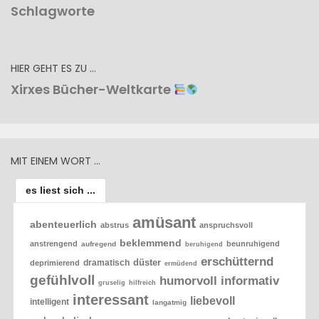
Schlagworte
HIER GEHT ES ZU …
Xirxes Bücher-Weltkarte
MIT EINEM WORT …
es liest sich ...
amüsant
abenteuerlich
abstrus
anspruchsvoll
beklemmend
anstrengend
beunruhigend
aufregend
beruhigend
erschütternd
düster
dramatisch
deprimierend
ermüdend
gefühlvoll
humorvoll
informativ
gruselig
hilfreich
interessant
liebevoll
intelligent
langatmig