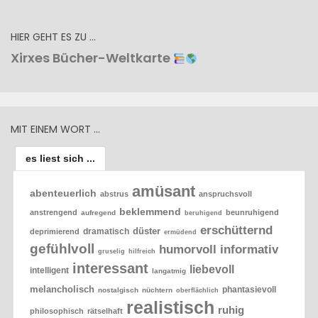
HIER GEHT ES ZU …
Xirxes Bücher-Weltkarte
MIT EINEM WORT …
es liest sich ...
amüsant
abenteuerlich
abstrus
anspruchsvoll
beklemmend
anstrengend
beunruhigend
aufregend
beruhigend
erschütternd
düster
dramatisch
deprimierend
ermüdend
gefühlvoll
humorvoll
informativ
gruselig
hilfreich
interessant
liebevoll
intelligent
langatmig
melancholisch
phantasievoll
nostalgisch
nüchtern
oberflächlich
realistisch
ruhig
philosophisch
rätselhaft