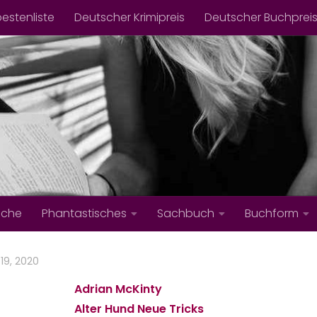
bestenliste
Deutscher Krimipreis
Deutscher Buchprei
iche
Phantastisches
Sachbuch
Buchform
19, 2020
Adrian McKinty
Alter Hund Neue Tricks