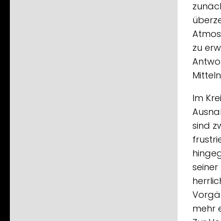
zunäch
überze
Atmosp
zu erw
Antwor
Mittel
Im Kre
Ausnah
sind z
frustr
hingeg
seiner
herrli
Vorgä
mehr e