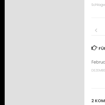
Schlagw
FÜ
Februa
DEZEMBE
2 KO