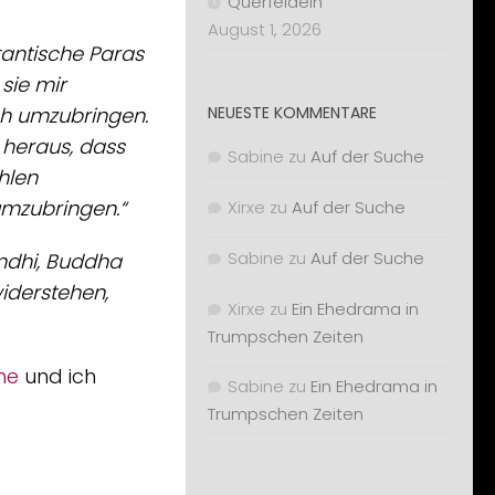
Querfeldein
August 1, 2026
tantische Paras
sie mir
NEUESTE KOMMENTARE
ch umzubringen.
 heraus, dass
Sabine
zu
Auf der Suche
ehlen
mzubringen.“
Xirxe
zu
Auf der Suche
Sabine
zu
Auf der Suche
andhi, Buddha
iderstehen,
Xirxe
zu
Ein Ehedrama in
Trumpschen Zeiten
he
und ich
Sabine
zu
Ein Ehedrama in
Trumpschen Zeiten