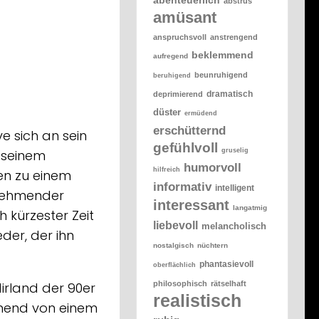
abstrus
amüsant
anspruchsvoll
anstrengend
beklemmend
aufregend
beunruhigend
beruhigend
dramatisch
deprimierend
düster
ermüdend
erschütternd
ve sich an sein
gefühlvoll
gruselig
 seinem
humorvoll
hilfreich
en zu einem
informativ
intelligent
unehmender
interessant
langatmig
 kürzester Zeit
liebevoll
melancholisch
der, der ihn
nostalgisch
nüchtern
phantasievoll
oberflächlich
philosophisch
rätselhaft
irland der 90er
realistisch
gehend von einem