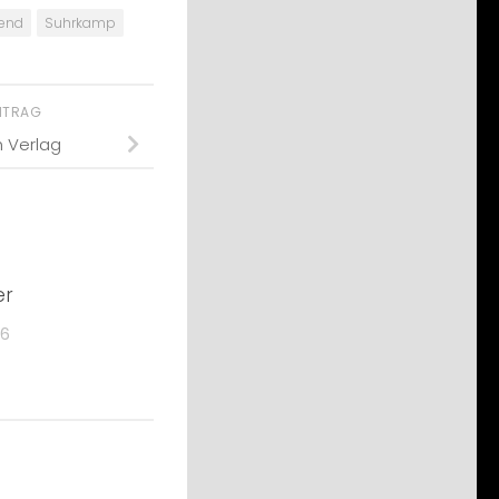
end
Suhrkamp
EITRAG
h Verlag
er
26