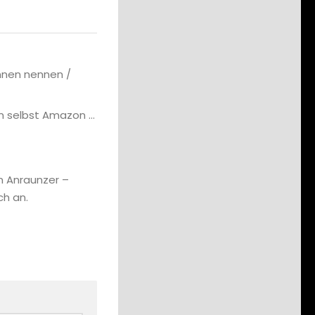
nnen nennen /
ann selbst Amazon …
n Anraunzer –
ch an.