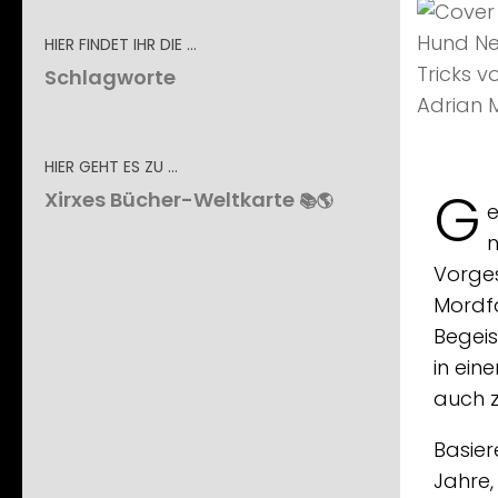
HIER FINDET IHR DIE …
Schlagworte
HIER GEHT ES ZU …
G
Xirxes Bücher-Weltkarte
📚🌎
e
Vorges
Mordfa
Begeis
in ein
auch z
Basier
Jahre,