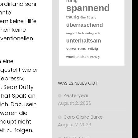
ruhig
rdirland sehr
spannend
nnte
traurig
überflüssig
em keine Hilfe
überraschend
mmen keine
unglaublich
unlogisch
ventionellen
unterhaltsam
verwirrend
witzig
wunderschön
zornig
h eine
gestellt wie er
epressiv,
WAS ES NEUES GIBT
. Sean Duffy
d hat Spaß an
Yesteryear
August 2, 2026
ich. Dazu sein
 (waren die
Caro Claire Burke
aupt nicht
August 2, 2026
it zu folgen.