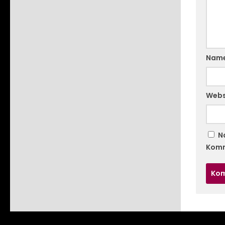
Nam
Webs
N
Komm