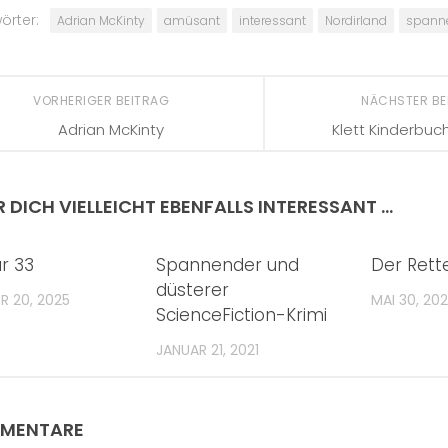
örter:
Adrian McKinty
amüsant
interessant
Nordirland
spann
VORHERIGER BEITRAG
NÄCHSTER B
Adrian McKinty
Klett Kinderbuc
R DICH VIELLEICHT EBENFALLS INTERESSANT …
r 33
Spannender und
Der Rett
düsterer
R 20, 2025
MAI 30, 20
ScienceFiction-Krimi
JANUAR 21, 2021
MMENTARE