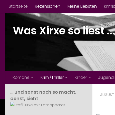
Startseite
Rezensionen
Meine Liebsten
Krimi
Zum Inhalt springen
Was Xirxe so liest ...
Romane
Krimi/Thriller
Kinder
Jugendl
… und sonst noch so macht,
AUGUST 
denkt, sieht