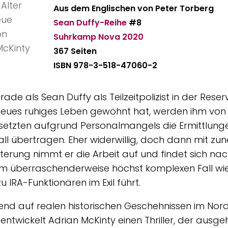
Aus dem Englischen von
Peter Torberg
Sean Duffy-Reihe
#8
Suhrkamp Nova
2020
367 Seiten
ISBN 978-3-518-47060-2
rade als Sean Duffy als Teilzeitpolizist in der Reser
neues ruhiges Leben gewöhnt hat, werden ihm von
etzten aufgrund Personalmangels die Ermittlung
ll übertragen. Eher widerwillig, doch dann mit z
terung nimmt er die Arbeit auf und findet sich nach
em überraschenderweise höchst komplexen Fall wie
u IRA-Funktionären im Exil führt.
end auf realen historischen Geschehnissen im Nord
 entwickelt Adrian McKinty einen Thriller, der aus