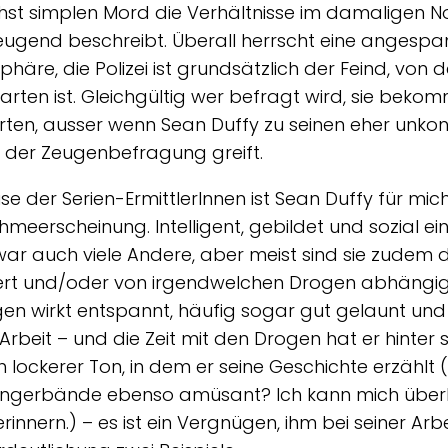
st simplen Mord die Verhältnisse im damaligen No
ugend beschreibt. Überall herrscht eine angespa
häre, die Polizei ist grundsätzlich der Feind, von d
arten ist. Gleichgültig wer befragt wird, sie beko
ten, ausser wenn Sean Duffy zu seinen eher unkon
n der Zeugenbefragung greift.
ise der Serien-ErmittlerInnen ist Sean Duffy für mic
meerscheinung. Intelligent, gebildet und sozial ein
war auch viele Andere, aber meist sind sie zudem d
iert und/oder von irgendwelchen Drogen abhängig
en wirkt entspannt, häufig sogar gut gelaunt un
 Arbeit – und die Zeit mit den Drogen hat er hinter s
ch lockerer Ton, in dem er seine Geschichte erzählt
ngerbände ebenso amüsant? Ich kann mich überh
rinnern.) – es ist ein Vergnügen, ihm bei seiner Arbe