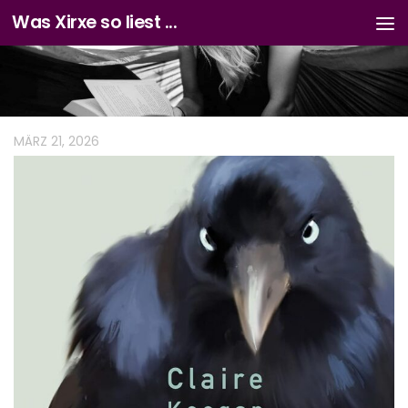
Was Xirxe so liest ...
Zum Inhalt springen
MÄRZ 21, 2026