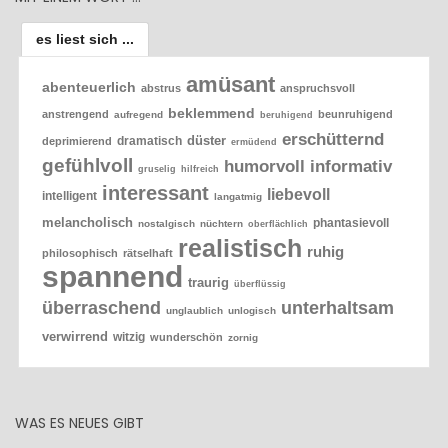
es liest sich ...
amüsant
abenteuerlich
abstrus
anspruchsvoll
beklemmend
anstrengend
beunruhigend
aufregend
beruhigend
erschütternd
düster
dramatisch
deprimierend
ermüdend
gefühlvoll
humorvoll
informativ
gruselig
hilfreich
interessant
liebevoll
intelligent
langatmig
melancholisch
phantasievoll
nostalgisch
nüchtern
oberflächlich
realistisch
ruhig
philosophisch
rätselhaft
spannend
traurig
überflüssig
überraschend
unterhaltsam
unglaublich
unlogisch
verwirrend
witzig
wunderschön
zornig
WAS ES NEUES GIBT