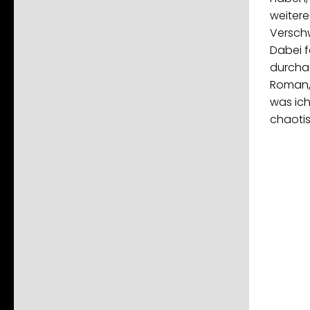
weitere
Versch
Dabei f
durchau
Roman, 
was ich
chaoti