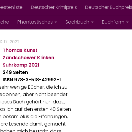
bestenliste
Deutscher Krimipreis
Deutscher Buchprei
iche
Phantastisches
Sachbuch
Buchform
R 17, 2022
Thomas Kunst
Zandschower Klinken
Suhrkamp
2021
249 Seiten
ISBN 978-3-518-42992-1
 sehr wenige Bücher, die ich zu
begonnen, aber nicht beendet
ieses Buch gehört nun dazu,
s ich auf den ersten 40 Seiten
n bekam plus die Erfahrungen,
dere Lesende damit gemacht
 haben mich bestärkt, dass