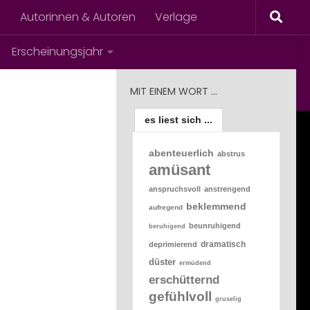
s
Autorinnen & Autoren
Verlage
Erscheinungsjahr
MIT EINEM WORT …
es liest sich ...
abenteuerlich
abstrus
amüsant
anspruchsvoll
anstrengend
beklemmend
aufregend
beunruhigend
beruhigend
dramatisch
deprimierend
düster
ermüdend
erschütternd
gefühlvoll
gruselig