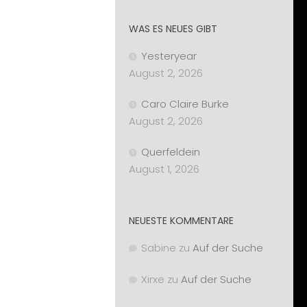
WAS ES NEUES GIBT
Yesteryear
August 2, 2026
Caro Claire Burke
August 2, 2026
Querfeldein
August 1, 2026
NEUESTE KOMMENTARE
Sabine
zu
Auf der Suche
Xirxe
zu
Auf der Suche