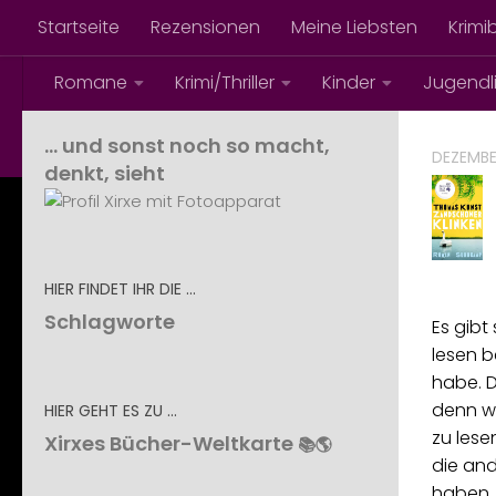
Startseite
Rezensionen
Meine Liebsten
Krimi
Zum Inhalt springen
Romane
Krimi/Thriller
Kinder
Jugendl
Was Xirxe so liest ...
… und sonst noch so macht,
DEZEMBE
denkt, sieht
HIER FINDET IHR DIE …
Schlagworte
Es gibt
lesen 
habe. D
denn wa
HIER GEHT ES ZU …
zu lese
Xirxes Bücher-Weltkarte
📚🌎
die an
haben,