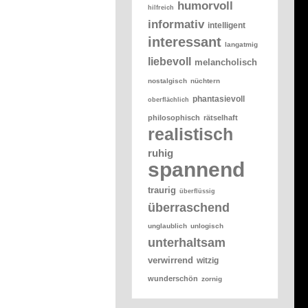
humorvoll
hilfreich
informativ
intelligent
interessant
langatmig
liebevoll
melancholisch
nostalgisch
nüchtern
phantasievoll
oberflächlich
philosophisch
rätselhaft
realistisch
ruhig
spannend
traurig
überflüssig
überraschend
unglaublich
unlogisch
unterhaltsam
verwirrend
witzig
wunderschön
zornig