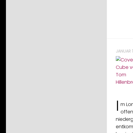
JANUAR 1
I
m Lon
offen
niederg
entkom