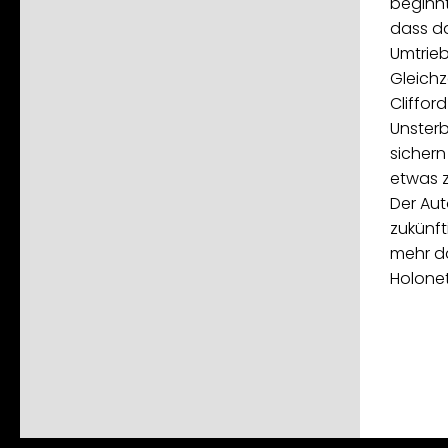
beginnt
dass d
Umtrieb
Gleichz
Clifford
Unsterb
sichern
etwas z
Der Aut
zukünft
mehr da
Holonet