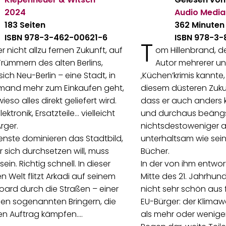
2024
Audio Media
183 Seiten
362 Minuten
ISBN 978-3-462-00621-6
ISBN 978-3-
T
er nicht allzu fernen Zukunft, auf
om Hillenbrand, de
rümmern des alten Berlins,
Autor mehrerer u
sich Neu-Berlin – eine Stadt, in
‚Küchen’krimis kannte,
emand mehr zum Einkaufen geht,
diesem düsteren Zuku
ieso alles direkt geliefert wird.
dass er auch anders
lektronik, Ersatzteile… vielleicht
und durchaus beängs
rger.
nichtsdestoweniger 
ienste dominieren das Stadtbild,
unterhaltsam wie sein
 sich durchsetzen will, muss
Bücher.
sein. Richtig schnell. In dieser
In der von ihm entwor
n Welt flitzt Arkadi auf seinem
Mitte des 21. Jahrhund
ard durch die Straßen – einer
nicht sehr schön aus 
len sogenannten Bringern, die
EU-Bürger: der Klimawa
en Auftrag kämpfen.…
als mehr oder wenige