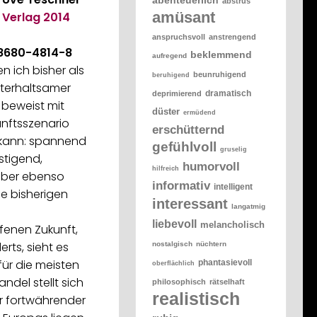
abstrus
amüsant
 Verlag
2014
anspruchsvoll
anstrengend
8680-4814-8
beklemmend
aufregend
n ich bisher als
beunruhigend
beruhigend
nterhaltsamer
dramatisch
deprimierend
 beweist mit
düster
ermüdend
nftsszenario
erschütternd
 kann: spannend
gefühlvoll
gruselig
tigend,
humorvoll
hilfreich
aber ebenso
informativ
intelligent
e bisherigen
interessant
langatmig
liebevoll
melancholisch
fenen Zukunft,
erts, sieht es
nostalgisch
nüchtern
für die meisten
phantasievoll
oberflächlich
ndel stellt sich
philosophisch
rätselhaft
realistisch
r fortwährender