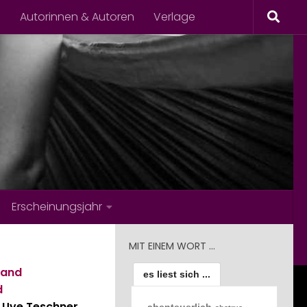
s
Autorinnen & Autoren
Verlage
Erscheinungsjahr
MIT EINEM WORT …
rand
es liest sich ...
d
 Uve Teschner
abenteuerlich