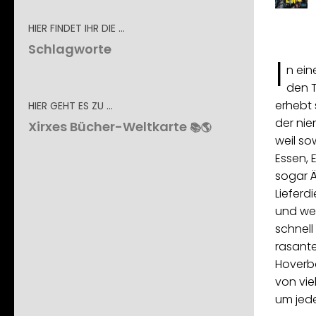
HIER FINDET IHR DIE …
Schlagworte
I
n ein
den T
erhebt 
HIER GEHT ES ZU …
der ni
Xirxes Bücher-Weltkarte
📚🌎
weil sow
Essen, E
sogar Ä
Lieferd
und wer
schnell 
rasante
Hoverbo
von vie
um jed