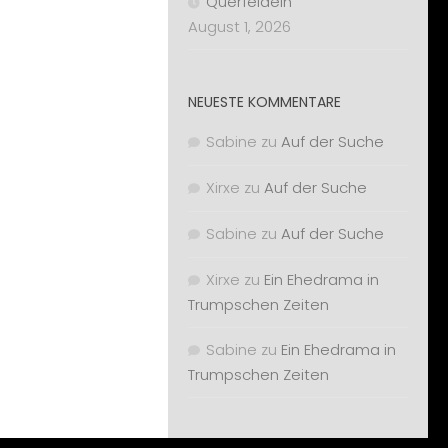
Querfeldein
August 1, 2026
NEUESTE KOMMENTARE
Sabine
zu
Auf der Suche
Xirxe
zu
Auf der Suche
Sabine
zu
Auf der Suche
Xirxe
zu
Ein Ehedrama in
Trumpschen Zeiten
Sabine
zu
Ein Ehedrama in
Trumpschen Zeiten