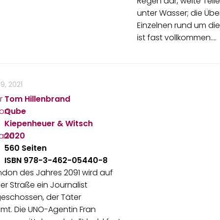
Regen dar, weite Teil
unter Wasser; die Üb
Einzelnen rund um die
ist fast vollkommen.…
9, 2021
Tom Hillenbrand
Qube
Kiepenheuer & Witsch
2020
560 Seiten
ISBN 978-3-462-05440-8
don des Jahres 2091 wird auf
er Straße ein Journalist
eschossen, der Täter
mt. Die UNO-Agentin Fran