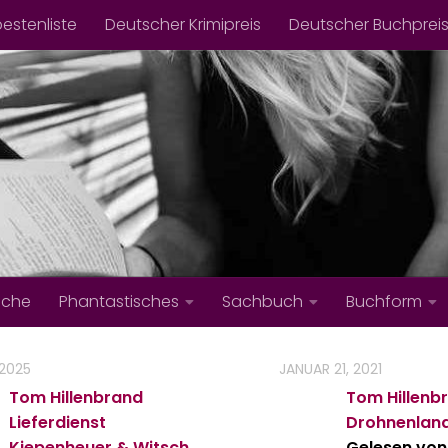
bestenliste
Deutscher Krimipreis
Deutscher Buchprei
iche
Phantastisches
Sachbuch
Buchform
 2025
JANUAR 21, 2021
Tom Hillenbrand
Tom Hillenb
Lieferdienst
Drohnenlan
Kiepenheuer & Witsch
Gelesen von