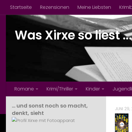
Startseite
Rezensionen
Meine Liebsten
Krimi
Zum Inhalt springen
Was Xirxe so liest ...
Romane
Krimi/Thriller
Kinder
Jugendl
… und sonst noch so macht,
JUNI 29,
denkt, sieht