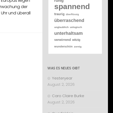
e Europas liegen
ruhig
spannend
erwachung der
 Uhr und überall
traurig
überflüssig
überraschend
unglaublich
unlogisch
unterhaltsam
verwirrend
witzig
wunderschön
zornig
WAS ES NEUES GIBT
Yesteryear
August 2, 2026
Caro Claire Burke
August 2, 2026