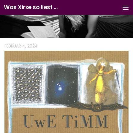
Was Xirxe so liest ...
Zum Inhalt springen
FEBRUAR 4, 2024