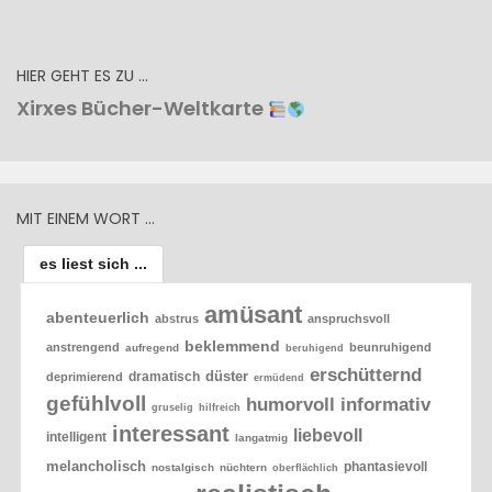
HIER GEHT ES ZU …
Xirxes Bücher-Weltkarte
MIT EINEM WORT …
es liest sich ...
amüsant
abenteuerlich
abstrus
anspruchsvoll
beklemmend
anstrengend
beunruhigend
aufregend
beruhigend
erschütternd
düster
dramatisch
deprimierend
ermüdend
gefühlvoll
humorvoll
informativ
gruselig
hilfreich
interessant
liebevoll
intelligent
langatmig
melancholisch
phantasievoll
nostalgisch
nüchtern
oberflächlich