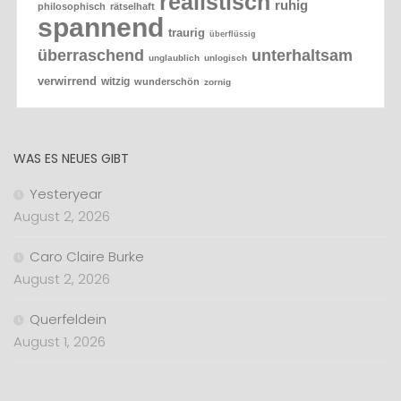
realistisch
ruhig
philosophisch
rätselhaft
spannend
traurig
überflüssig
überraschend
unterhaltsam
unglaublich
unlogisch
verwirrend
witzig
wunderschön
zornig
WAS ES NEUES GIBT
Yesteryear
August 2, 2026
Caro Claire Burke
August 2, 2026
Querfeldein
August 1, 2026