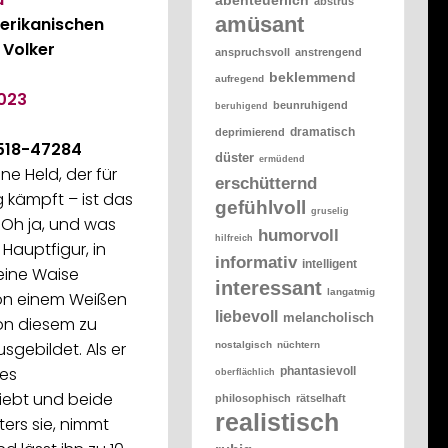
abstrus
amüsant
erikanischen
 Volker
anspruchsvoll
anstrengend
beklemmend
aufregend
023
beunruhigend
beruhigend
dramatisch
deprimierend
518-47284
düster
ermüdend
ne Held, der für
erschütternd
kämpft – ist das
gefühlvoll
gruselig
 Oh ja, und was
humorvoll
hilfreich
e Hauptfigur, in
informativ
intelligent
eine Waise
interessant
langatmig
Von einem Weißen
liebevoll
melancholisch
von diesem zu
usgebildet. Als er
nostalgisch
nüchtern
nes
phantasievoll
oberflächlich
iebt und beide
philosophisch
rätselhaft
realistisch
aters sie, nimmt