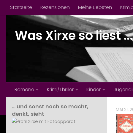
Startseite
Rezensionen
Meine Liebsten
Krimi
Zum Inhalt springen
Was Xirxe so liest ...
Romane
Krimi/Thriller
Kinder
Jugendl
… und sonst noch so macht,
MAI 21, 
denkt, sieht