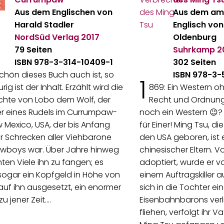
Aus dem Englischen von
Aus dem am
Harald Stadler
Englisch von
NordSüd Verlag
2017
Oldenburg
79 Seiten
Suhrkamp
2
ISBN 978-3-314-10409-1
302 Seiten
chön dieses Buch auch ist, so
ISBN 978-3-
1
urig ist der Inhalt. Erzählt wird die
869: Ein Western oh
chte von Lobo dem Wolf, der
Recht und Ordnung 
er eines Rudels im Currumpaw-
noch ein Western 😉?
w Mexico, USA, der bis Anfang
für Einer! Ming Tsu, di
r Schrecken aller Viehbarone
den USA geboren, ist 
wboys war. Über Jahre hinweg
chinesischer Eltern. 
ten Viele ihn zu fangen; es
adoptiert, wurde er 
ogar ein Kopfgeld in Höhe von
einem Auftragskiller a
 auf ihn ausgesetzt, ein enormer
sich in die Tochter ei
zu jener Zeit.…
Eisenbahnbarons verl
fliehen, verfolgt ihr V