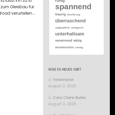
 lässt ihn zu 10
ruhig
spannend
zum Gleisbau für
lroad verurteilen.…
traurig
überflüssig
überraschend
unglaublich
unlogisch
unterhaltsam
verwirrend
witzig
wunderschön
zornig
WAS ES NEUES GIBT
Yesteryear
August 2, 2026
Caro Claire Burke
August 2, 2026