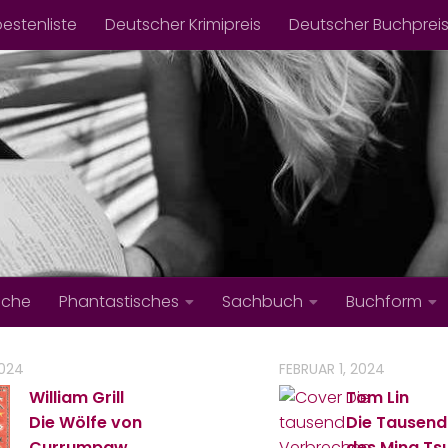
bestenliste
Deutscher Krimipreis
Deutscher Buchprei
iche
Phantastisches
Sachbuch
Buchform
2024
FEBRUAR 1, 2024
William Grill
Tom Lin
Die Wölfe von
Die Tausend
Currumpaw
des Ming Ts