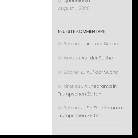
Querfeldein
August 1, 2026
NEUESTE KOMMENTARE
Sabine
zu
Auf der Suche
Xirxe
zu
Auf der Suche
Sabine
zu
Auf der Suche
Xirxe
zu
Ein Ehedrama in
Trumpschen Zeiten
Sabine
zu
Ein Ehedrama in
Trumpschen Zeiten