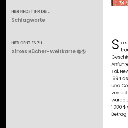
HIER FINDET IHR DIE …
Schlagworte
S
o s
HIER GEHT ES ZU …
tra
Xirxes Bücher-Weltkarte
📚🌎
Geschi
Anführ
Tal, Ne
1894 de
und Co
versuch
wurde s
1.000 $
Betrag 