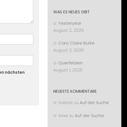
WAS ES NEUES GIBT
Yesteryear
August 2, 2026
Caro Claire Burke
August 2, 2026
Querfeldein
August 1, 2026
nen nächsten
NEUESTE KOMMENTARE
Sabine
zu
Auf der Suche
Xirxe
zu
Auf der Suche