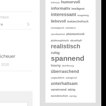
humorvoll
hilfreich
informativ
intelligent
interessant
langatmig
EITRAG
liebevoll
melancholisch
re
nostalgisch
nüchtern
phantasievoll
oberflächlich
philosophisch
rätselhaft
realistisch
ruhig
Scheuer
spannend
, 2020
traurig
überflüssig
überraschend
unglaublich
unlogisch
unterhaltsam
verwirrend
witzig
wunderschön
zornig