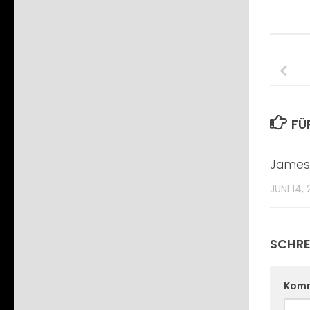
FÜ
James 
JUNI 14,
SCHRE
Kom