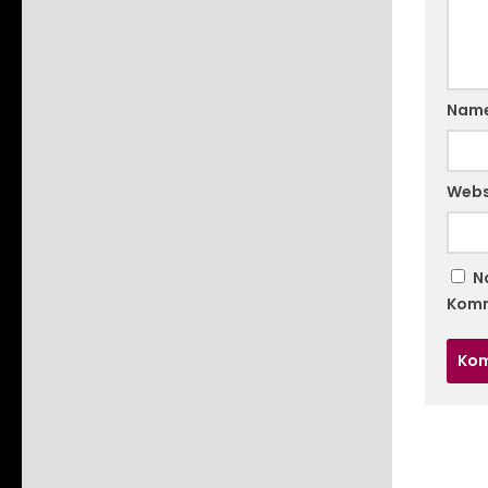
Nam
Webs
N
Komm