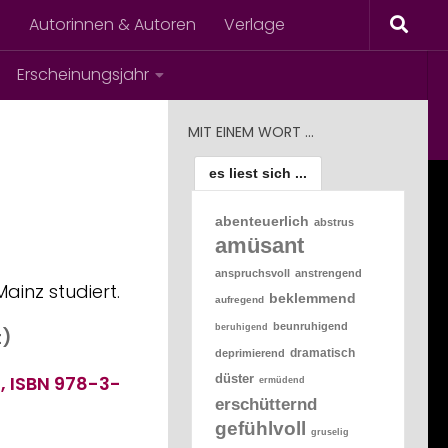
s
Autorinnen & Autoren
Verlage
Erscheinungsjahr
MIT EINEM WORT …
es liest sich ...
abenteuerlich
abstrus
amüsant
anspruchsvoll
anstrengend
ainz studiert.
beklemmend
aufregend
beunruhigend
beruhigend
t)
dramatisch
deprimierend
düster
, ISBN 978-3-
ermüdend
erschütternd
gefühlvoll
gruselig