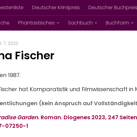
bestenliste
Deutscher Krimipreis
Deutscher Buchprei
iche
Phantastisches
Sachbuch
Buchform
 7, 2023
na Fischer
n 1987.
Fischer hat Komparatistik und Filmwissenschaft in M
entlichungen (kein Anspruch auf Vollständigkei
radise Garden.
Roman. Diogenes 2023, 247 Seiten
7-07250-1