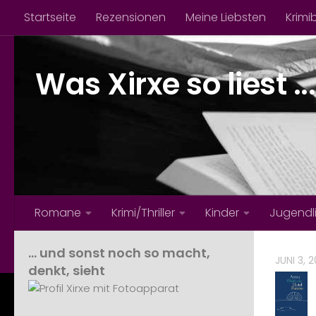
Startseite
Rezensionen
Meine Liebsten
Krimi
Zum Inhalt springen
Was Xirxe so liest ...
Romane
Krimi/Thriller
Kinder
Jugendl
… und sonst noch so macht,
JUNI 3, 
denkt, sieht