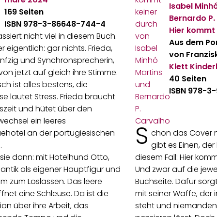
Isabel Minh
169 Seiten
Bernardo P.
ISBN 978-3-86648-744-4
Hier kommt 
ssiert nicht viel in diesem Buch.
Aus dem Por
 eigentlich: gar nichts. Frieda,
von Franzis
ünfzig und Synchronsprecherin,
Klett Kinde
 von jetzt auf gleich ihre Stimme.
40 Seiten
ch ist alles bestens, die
ISBN 978-3
e lautet Stress. Frieda braucht
szeit und hütet über den
echsel ein leeres
S
ehotel an der portugiesischen
chon das Cover m
.
gibt es Einen, der
t sie dann: mit Hotelhund Otto,
diesem Fall: Hier komm
antik als eigener Hauptfigur und
Und zwar auf die jewe
um zum Loslassen. Das leere
Buchseite. Dafür sorg
ffnet eine Schleuse. Da ist die
mit seiner Waffe, der 
tion über ihre Arbeit, das
steht und niemanden 