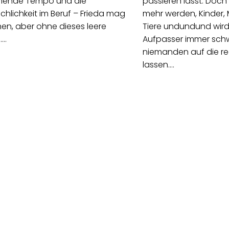
ende Tempo und die
passieren lässt. Doch
chlichkeit im Beruf – Frieda mag
mehr werden, Kinder, 
en, aber ohne dieses leere
Tiere undundund wird
.…
Aufpasser immer schw
niemanden auf die re
lassen.…