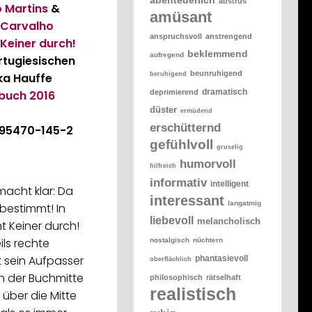
abstrus
ó Martins
&
amüsant
 Carvalho
anspruchsvoll
anstrengend
Keiner durch!
beklemmend
aufregend
tugiesischen
beunruhigend
beruhigend
ka Hauffe
dramatisch
deprimierend
rbuch
2016
düster
ermüdend
erschütternd
-95470-145-2
gefühlvoll
gruselig
humorvoll
hilfreich
informativ
intelligent
acht klar: Da
interessant
langatmig
 bestimmt! In
liebevoll
melancholisch
t Keiner durch!
ils rechte
nostalgisch
nüchtern
t sein Aufpasser
phantasievoll
oberflächlich
in der Buchmitte
philosophisch
rätselhaft
realistisch
über die Mitte