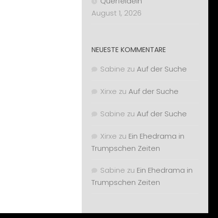
Querfeldein
August 1, 2026
NEUESTE KOMMENTARE
Sabine
zu
Auf der Suche
Xirxe
zu
Auf der Suche
Sabine
zu
Auf der Suche
Xirxe
zu
Ein Ehedrama in
Trumpschen Zeiten
Sabine
zu
Ein Ehedrama in
Trumpschen Zeiten