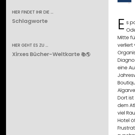
HIER FINDET IHR DIE …
E
Schlagworte
s pa
Oder
Mitte f
verliert
HIER GEHT ES ZU …
Organis
Xirxes Bücher-Weltkarte
📚🌎
Diagnos
eine Au
Jahresw
Boutiqu
Algarve
Dort is
dem Atl
viel Ra
Hotel ö
Frustra