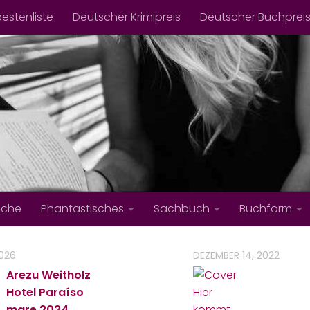
bestenliste
Deutscher Krimipreis
Deutscher Buchprei
iche
Phantastisches
Sachbuch
Buchform
2026
DEZEMBER 14, 2022
Arezu Weitholz
Hotel Paraíso
mare
2024