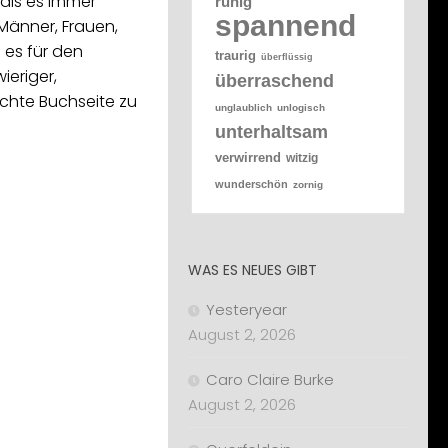
 als es immer
ruhig
spannend
Männer, Frauen,
 es für den
traurig
überflüssig
ieriger,
überraschend
chte Buchseite zu
unglaublich
unlogisch
unterhaltsam
verwirrend
witzig
wunderschön
zornig
WAS ES NEUES GIBT
Yesteryear
August 2, 2026
Caro Claire Burke
August 2, 2026