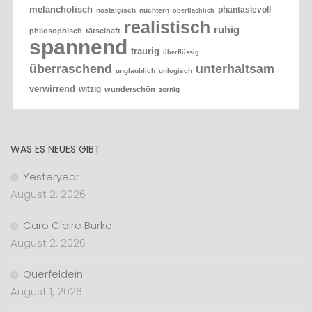
melancholisch
phantasievoll
nostalgisch
nüchtern
oberflächlich
realistisch
ruhig
philosophisch
rätselhaft
spannend
traurig
überflüssig
überraschend
unterhaltsam
unglaublich
unlogisch
verwirrend
witzig
wunderschön
zornig
WAS ES NEUES GIBT
Yesteryear
August 2, 2026
Caro Claire Burke
August 2, 2026
Querfeldein
August 1, 2026