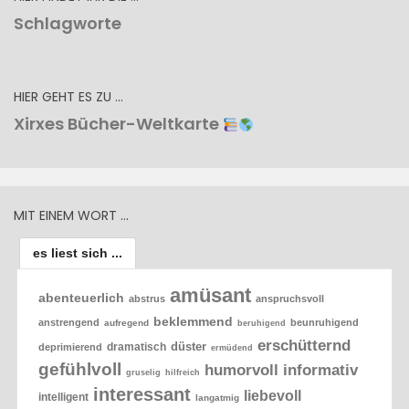
Schlagworte
HIER GEHT ES ZU …
Xirxes Bücher-Weltkarte
MIT EINEM WORT …
es liest sich ...
amüsant
abenteuerlich
abstrus
anspruchsvoll
beklemmend
anstrengend
beunruhigend
aufregend
beruhigend
erschütternd
düster
dramatisch
deprimierend
ermüdend
gefühlvoll
humorvoll
informativ
gruselig
hilfreich
interessant
liebevoll
intelligent
langatmig