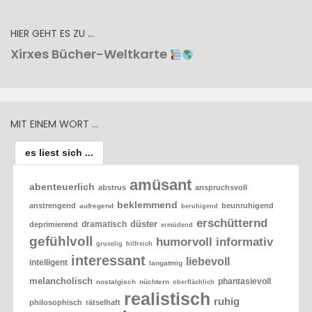
HIER GEHT ES ZU …
Xirxes Bücher-Weltkarte
MIT EINEM WORT …
es liest sich ...
amüsant
abenteuerlich
abstrus
anspruchsvoll
beklemmend
anstrengend
beunruhigend
aufregend
beruhigend
erschütternd
düster
dramatisch
deprimierend
ermüdend
gefühlvoll
humorvoll
informativ
gruselig
hilfreich
interessant
liebevoll
intelligent
langatmig
melancholisch
phantasievoll
nostalgisch
nüchtern
oberflächlich
realistisch
ruhig
philosophisch
rätselhaft