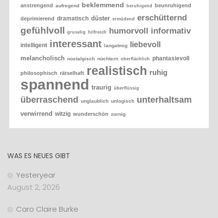
beklemmend
anstrengend
beunruhigend
aufregend
beruhigend
erschütternd
düster
dramatisch
deprimierend
ermüdend
gefühlvoll
humorvoll
informativ
gruselig
hilfreich
interessant
liebevoll
intelligent
langatmig
melancholisch
phantasievoll
nostalgisch
nüchtern
oberflächlich
realistisch
ruhig
philosophisch
rätselhaft
spannend
traurig
überflüssig
überraschend
unterhaltsam
unglaublich
unlogisch
verwirrend
witzig
wunderschön
zornig
WAS ES NEUES GIBT
Yesteryear
August 2, 2026
Caro Claire Burke