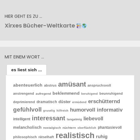
HIER GEHT ES ZU …
Xirxes Bücher-Weltkarte
MIT EINEM WORT …
es liest sich ...
amüsant
abenteuerlich
abstrus
anspruchsvoll
beklemmend
anstrengend
beunruhigend
aufregend
beruhigend
erschütternd
düster
dramatisch
deprimierend
ermüdend
gefühlvoll
humorvoll
informativ
gruselig
hilfreich
interessant
liebevoll
intelligent
langatmig
melancholisch
phantasievoll
nostalgisch
nüchtern
oberflächlich
realistisch
ruhig
philosophisch
rätselhaft