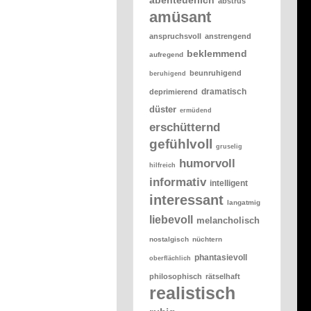
abstrus
amüsant
anspruchsvoll
anstrengend
beklemmend
aufregend
beunruhigend
beruhigend
dramatisch
deprimierend
düster
ermüdend
erschütternd
gefühlvoll
gruselig
humorvoll
hilfreich
informativ
intelligent
interessant
langatmig
liebevoll
melancholisch
nostalgisch
nüchtern
phantasievoll
oberflächlich
philosophisch
rätselhaft
realistisch