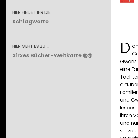
HIER FINDET IHR DIE …
Schlagworte
D
an
HIER GEHT ES ZU …
Ge
Xirxes Bücher-Weltkarte
📚🌎
Gwens 
eine Fa
Tochter
glauben
Familie
und Gwe
Insbeso
ihren V
und nur
sie zufä