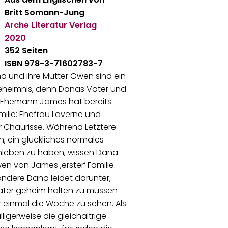
Britt Somann-Jung
Arche Literatur Verlag
2020
352 Seiten
ISBN 978-3-71602783-7
a und ihre Mutter Gwen sind ein
heimnis, denn Danas Vater und
Ehemann James hat bereits
milie: Ehefrau Laverne und
 Chaurisse. Während Letztere
, ein glückliches normales
nleben zu haben, wissen Dana
n von James ‚erster‘ Familie.
ndere Dana leidet darunter,
ater geheim halten zu müssen
 einmal die Woche zu sehen. Als
lligerweise die gleichaltrige