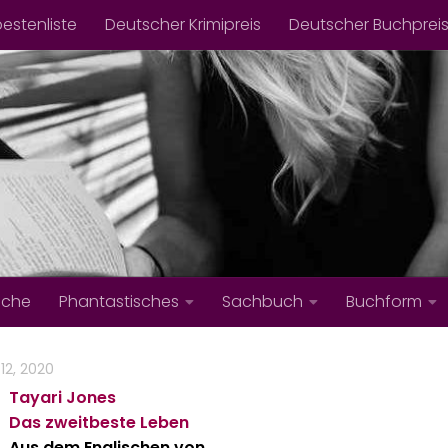
bestenliste
Deutscher Krimipreis
Deutscher Buchprei
iche
Phantastisches
Sachbuch
Buchform
12, 2020
Tayari Jones
Das zweitbeste Leben
Aus dem Englischen von