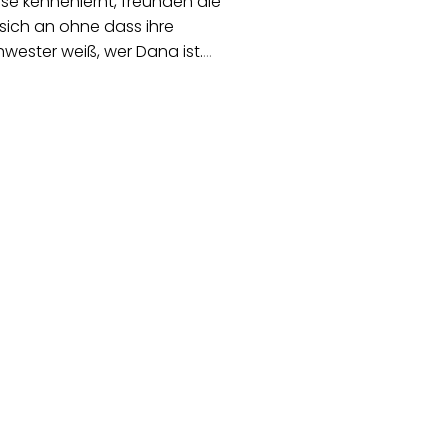
se kennenlernt, freunden die
sich an ohne dass ihre
wester weiß, wer Dana ist.
…