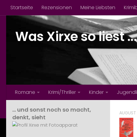
Startseite
Rezensionen
Meine Liebsten
Krimi
Zum Inhalt springen
Was Xirxe so liest ...
Romane
Krimi/Thriller
Kinder
Jugendl
… und sonst noch so macht,
AUGUST 
denkt, sieht