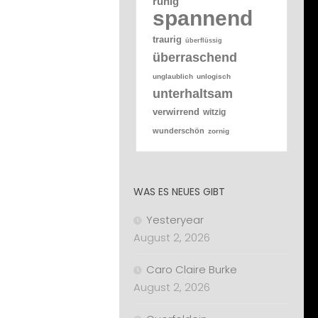
ruhig
spannend
traurig
überflüssig
überraschend
unglaublich
unlogisch
unterhaltsam
verwirrend
witzig
wunderschön
zornig
WAS ES NEUES GIBT
Yesteryear
August 2, 2026
Caro Claire Burke
August 2, 2026