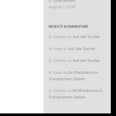
Querfeldein
August 1, 2026
NEUESTE KOMMENTARE
Sabine
zu
Auf der Suche
Xirxe
zu
Auf der Suche
Sabine
zu
Auf der Suche
Xirxe
zu
Ein Ehedrama in
Trumpschen Zeiten
Sabine
zu
Ein Ehedrama in
Trumpschen Zeiten