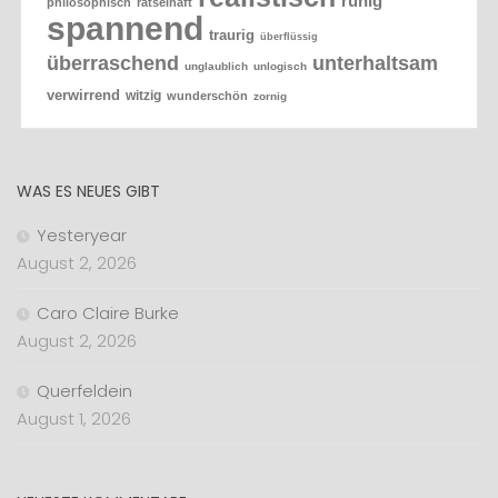
ruhig
philosophisch
rätselhaft
spannend
traurig
überflüssig
überraschend
unterhaltsam
unglaublich
unlogisch
verwirrend
witzig
wunderschön
zornig
WAS ES NEUES GIBT
Yesteryear
August 2, 2026
Caro Claire Burke
August 2, 2026
Querfeldein
August 1, 2026