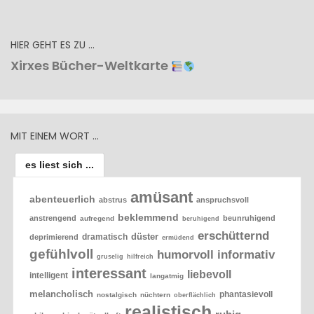
HIER GEHT ES ZU …
Xirxes Bücher-Weltkarte
MIT EINEM WORT …
es liest sich ...
amüsant
abenteuerlich
abstrus
anspruchsvoll
beklemmend
anstrengend
beunruhigend
aufregend
beruhigend
erschütternd
düster
dramatisch
deprimierend
ermüdend
gefühlvoll
humorvoll
informativ
gruselig
hilfreich
interessant
liebevoll
intelligent
langatmig
melancholisch
phantasievoll
nostalgisch
nüchtern
oberflächlich
realistisch